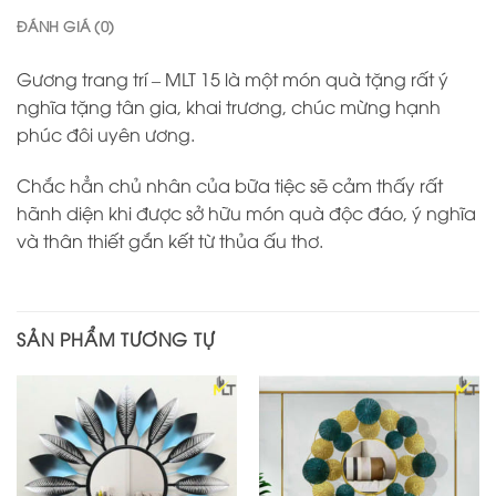
ĐÁNH GIÁ (0)
Gương trang trí – MLT 15 là một món quà tặng rất ý
nghĩa tặng tân gia, khai trương, chúc mừng hạnh
phúc đôi uyên ương.
Chắc hẳn chủ nhân của bữa tiệc sẽ cảm thấy rất
hãnh diện khi được sở hữu món quà độc đáo, ý nghĩa
và thân thiết gắn kết từ thủa ấu thơ.
SẢN PHẨM TƯƠNG TỰ