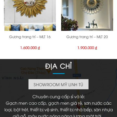
Gương trang trí – MLT 16
Gương trang trí – MLT 20
1.600.000
₫
1.900.000
₫
ĐỊA CHỈ
SHOWROOM MỸ LINH TÚ
Chuyên cung cấp sỉ và lẻ:
Gạch men cao cấp, gạch men giá rẻ, sơn nước các
loại, bột trét, thiết bị vệ sinh, thiết bị nhà bếp, sàn nhựa
giả gỗ, máy nước nóng năng lượng mặt trời...