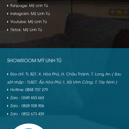
Fanpage: Mỹ Linh Tú
Instagram: Mỹ Linh Tú
Youtube: Mỹ Linh Tú
Tiktok: Mỹ Linh Tú
SHOWROOM MỸ LINH TÚ
Địa chỉ: TL 827, X. Hòa Phú, H. Châu Thành, T. Long An
( Sau
sát nhập : TL827, Ấp Hòa Phú 1, Xã Vĩnh Công, T. Tây Ninh )
Hotline: 0858 707 279
Zalo : 0349 653 663
Zalo : 0828 928 906
Zalo : 0832 673 439