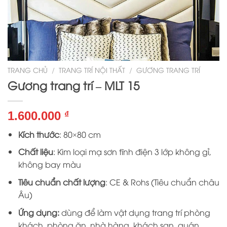
TRANG CHỦ
/
TRANG TRÍ NỘI THẤT
/
GƯƠNG TRANG TRÍ
Gương trang trí – MLT 15
1.600.000
₫
Kích thước
: 80×80 cm
Chất liệu
: Kim loại mạ sơn tĩnh điện 3 lớp không gỉ,
không bay màu
Tiêu chuẩn chất lượng
: CE & Rohs (Tiêu chuẩn châu
Âu)
Ứng dụng:
dùng để làm vật dụng trang trí phòng
khách, phòng ăn, nhà hàng, khách sạn, quán