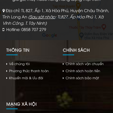
Địa chỉ: TL 827, Ấp 1, Xã Hòa Phú, Huyện Châu Thành,
Tỉnh Long An
(
Sau sát nhập
: TL827, Ấp Hòa Phú 1, Xã
Vĩnh Công, T. Tây Ninh)
Hotline: 0858 707 279
THÔNG TIN
CHÍNH SÁCH
Về chúng tôi
Chính sách vận chuyển
Phương thức thanh toán
Chính sách hoàn tiền
Khuyến mãi & Ưu đãi
Chính sách bảo mật
MẠNG XÃ HỘI