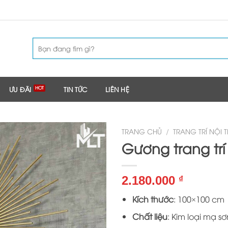
Tìm
kiếm:
ƯU ĐÃI
TIN TỨC
LIÊN HỆ
TRANG CHỦ
/
TRANG TRÍ NỘI 
Gương trang trí
2.180.000
₫
Kích thước
: 100×100 cm
Chất liệu
: Kim loại mạ s