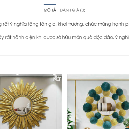
MÔ TẢ
ĐÁNH GIÁ (0)
g rất ý nghĩa tặng tân gia, khai trương, chúc mừng hạnh 
rất hãnh diện khi được sở hữu món quà độc đáo, ý nghĩa 