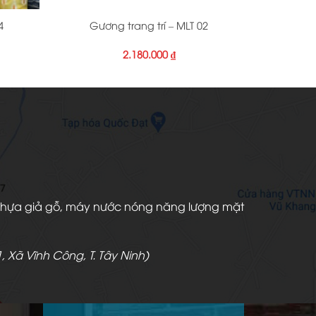
4
Gương trang trí – MLT 02
Giá
2.180.000
₫
hiện
ại
₫.
à:
99.000 ₫.
àn nhựa giả gỗ, máy nước nóng năng lượng mặt
, Xã Vĩnh Công, T. Tây Ninh)