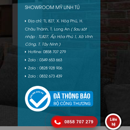
SHOWROOM MỸ LINH TÚ
Địa chỉ: TL 827, X. Hòa Phú, H.
Châu Thành, T. Long An
( Sau sát
nhập : TL827, Ấp Hòa Phú 1, Xã Vĩnh
Công, T. Tây Ninh )
Hotline: 0858 707 279
Zalo : 0349 653 663
Zalo : 0828 928 906
Zalo : 0832 673 439
0858 707 279