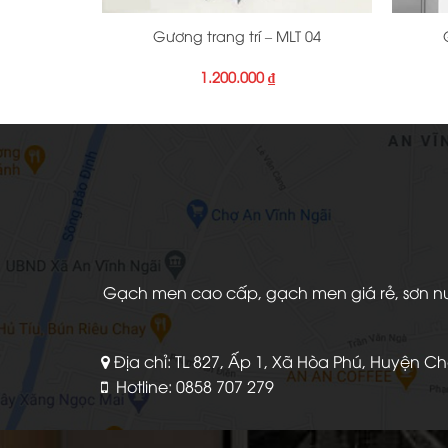
Gương trang trí – MLT 04
1.200.000
₫
Gạch men cao cấp, gạch men giá rẻ, sơn nước
Địa chỉ: TL 827, Ấp 1, Xã Hòa Phú, Huyện C
Hotline: 0858 707 279