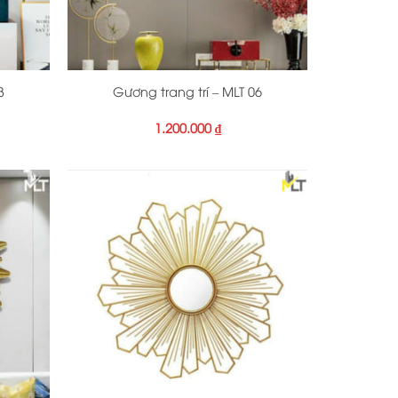
+
3
Gương trang trí – MLT 06
1.200.000
₫
+