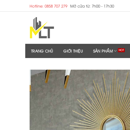
Skip
Hotline: 0858 707 279
Mở cửa từ: 7h00 - 17h30
to
content
TRANG CHỦ
GIỚI THIỆU
SẢN PHẨM