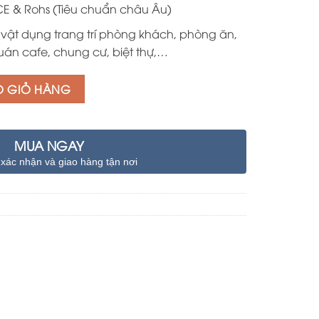
CE & Rohs (Tiêu chuẩn châu Âu)
vật dụng trang trí phòng khách, phòng ăn,
án cafe, chung cư, biệt thự,…
O GIỎ HÀNG
MUA NGAY
 xác nhận và giao hàng tận nơi