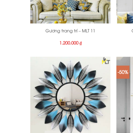
+
+
Gương trang trí – MLT 11
1.200.000
₫
-50%
+
+