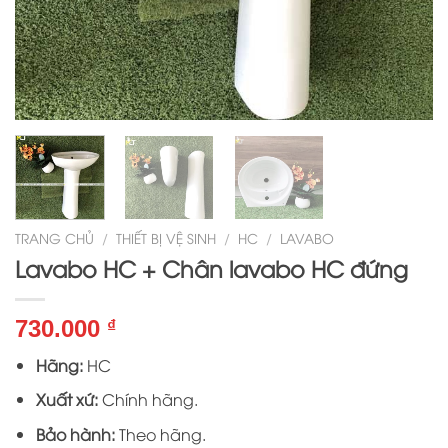
TRANG CHỦ
/
THIẾT BỊ VỆ SINH
/
HC
/
LAVABO
Lavabo HC + Chân lavabo HC đứng
730.000
₫
Hãng:
HC
Xuất xứ:
Chính hãng.
Bảo hành:
Theo hãng.