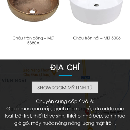
Chậu tròn đồng – MLT
Chậu tròn nổi – MLT 5006
5880A
ĐỊA CHỈ
SHOWROOM MỸ LINH TÚ
Chuyên cung cấp sỉ và lẻ:
Gạch men cao cấp, gạch men giá rẻ, sơn nước các
loại, bột trét, thiết bị vệ sinh, thiết bị nhà bếp, sàn nhựa
giả gỗ, máy nước nóng năng lượng mặt trời...