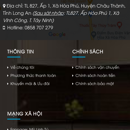
Địa chỉ: TL 827, Ấp 1, Xã Hòa Phú, Huyện Châu Thành,
Tỉnh Long An
(
Sau sát nhập
: TL827, Ấp Hòa Phú 1, Xã
Vĩnh Công, T. Tây Ninh)
Hotline: 0858 707 279
THÔNG TIN
CHÍNH SÁCH
Về chúng tôi
Chính sách vận chuyển
Phương thức thanh toán
Chính sách hoàn tiền
Khuyến mãi & Ưu đãi
Chính sách bảo mật
MẠNG XÃ HỘI
Fanpage: Mỹ Linh Tú