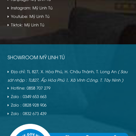
Instagram: Mỹ Linh Tú
Youtube: Mỹ Linh Tú
Tiktok: Mỹ Linh Tú
SHOWROOM MỸ LINH TÚ
Địa chỉ: TL 827, X. Hòa Phú, H. Châu Thành, T. Long An
( Sau
sát nhập : TL827, Ấp Hòa Phú 1, Xã Vĩnh Công, T. Tây Ninh )
Hotline: 0858 707 279
Zalo : 0349 653 663
Zalo : 0828 928 906
Zalo : 0832 673 439