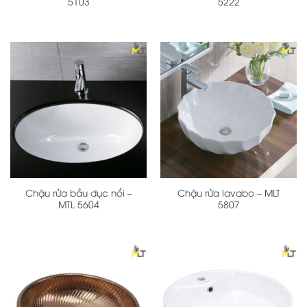
5103
5222
Chậu rửa bầu dục nổi –
Chậu rửa lavabo – MLT
MTL 5604
5807