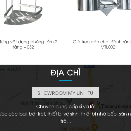
+
đựng vật dụng phòng tắm 2
Giá treo bàn chải đánh răng
tầng – 032
MTL002
ĐỊA CHỈ
SHOWROOM MỸ LINH TÚ
Chuyên cung cấp sỉ và lẻ:
 các loại, bột trét, thiết bị vệ sinh, thiết bị nhà bếp, s
trời...