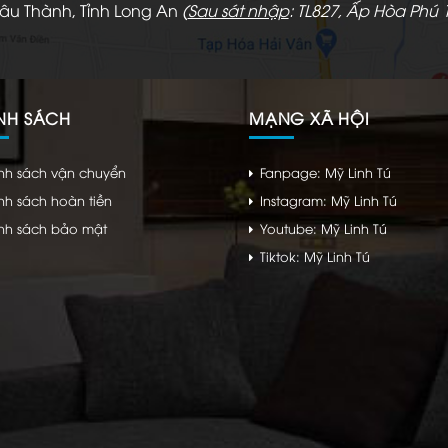
hâu Thành, Tỉnh Long An
(
Sau sát nhập
: TL827, Ấp Hòa Phú 1
NH SÁCH
MẠNG XÃ HỘI
nh sách vận chuyển
Fanpage: Mỹ Linh Tú
nh sách hoàn tiền
Instagram: Mỹ Linh Tú
nh sách bảo mật
Youtube: Mỹ Linh Tú
Tiktok: Mỹ Linh Tú