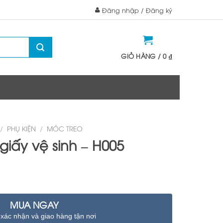
Đăng nhập / Đăng ký
GIỎ HÀNG /
0
₫
/
PHỤ KIỆN
/
MÓC TREO
iấy vệ sinh – H005
MUA NGAY
 xác nhận và giao hàng tận nơi