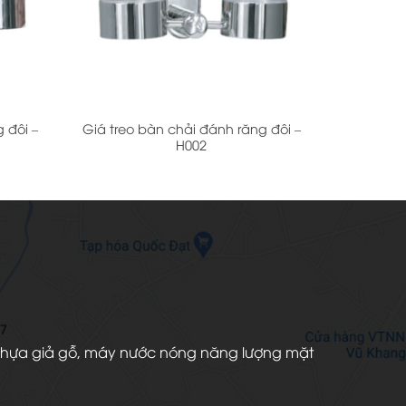
+
 đôi –
Giá treo bàn chải đánh răng đôi –
H002
àn nhựa giả gỗ, máy nước nóng năng lượng mặt