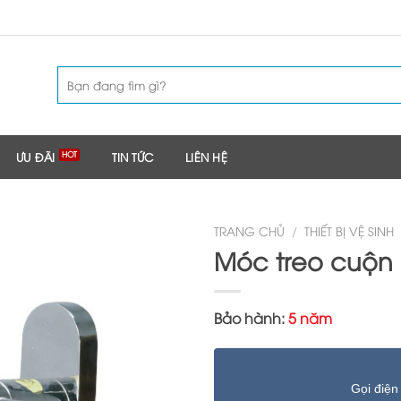
Tìm
kiếm:
ƯU ĐÃI
TIN TỨC
LIÊN HỆ
TRANG CHỦ
/
THIẾT BỊ VỆ SINH
Móc treo cuộn g
Bảo hành:
5 năm
Gọi điện