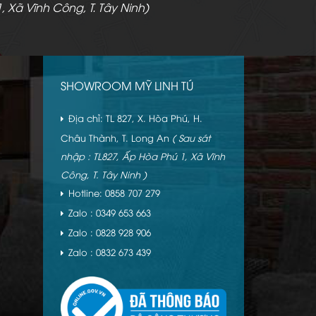
, Xã Vĩnh Công, T. Tây Ninh)
SHOWROOM MỸ LINH TÚ
Địa chỉ: TL 827, X. Hòa Phú, H.
Châu Thành, T. Long An
( Sau sát
nhập : TL827, Ấp Hòa Phú 1, Xã Vĩnh
Công, T. Tây Ninh )
Hotline: 0858 707 279
Zalo : 0349 653 663
Zalo : 0828 928 906
Zalo : 0832 673 439