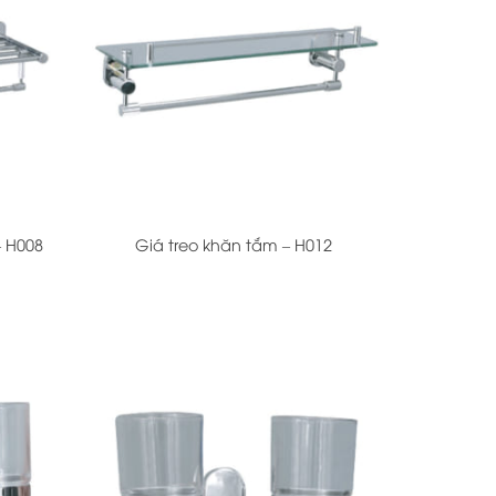
+
– H008
Giá treo khăn tắm – H012