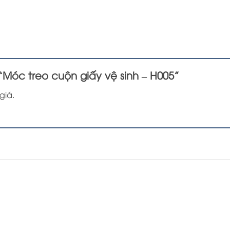
 “Móc treo cuộn giấy vệ sinh – H005”
giá.