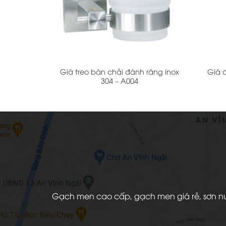
+
+
Giá treo bàn chải đánh răng inox
Giá 
304 – A004
Gạch men cao cấp, gạch men giá rẻ, sơn nước