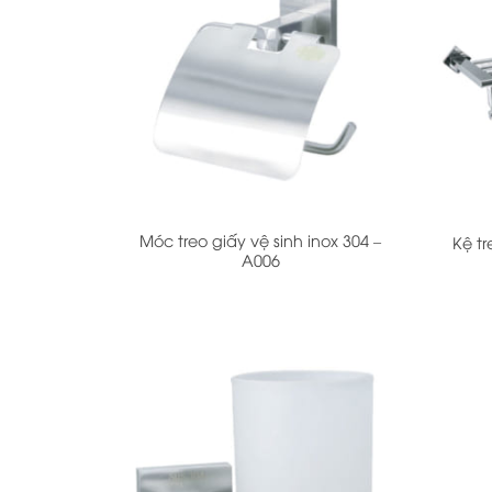
+
+
Móc treo giấy vệ sinh inox 304 –
Kệ t
A006