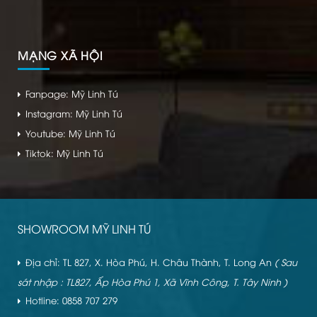
MẠNG XÃ HỘI
Fanpage: Mỹ Linh Tú
Instagram: Mỹ Linh Tú
Youtube: Mỹ Linh Tú
Tiktok: Mỹ Linh Tú
SHOWROOM MỸ LINH TÚ
Địa chỉ: TL 827, X. Hòa Phú, H. Châu Thành, T. Long An
( Sau
sát nhập : TL827, Ấp Hòa Phú 1, Xã Vĩnh Công, T. Tây Ninh )
Hotline: 0858 707 279