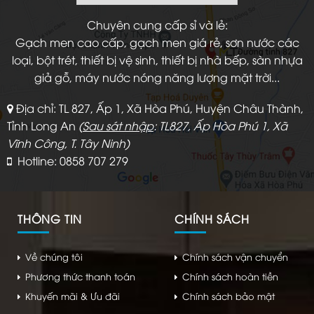
Chuyên cung cấp sỉ và lẻ:
Gạch men cao cấp, gạch men giá rẻ, sơn nước các
loại, bột trét, thiết bị vệ sinh, thiết bị nhà bếp, sàn nhựa
giả gỗ, máy nước nóng năng lượng mặt trời...
Địa chỉ: TL 827, Ấp 1, Xã Hòa Phú, Huyện Châu Thành,
Tỉnh Long An
(
Sau sát nhập
: TL827, Ấp Hòa Phú 1, Xã
Vĩnh Công, T. Tây Ninh)
Hotline: 0858 707 279
THÔNG TIN
CHÍNH SÁCH
Về chúng tôi
Chính sách vận chuyển
Phương thức thanh toán
Chính sách hoàn tiền
Khuyến mãi & Ưu đãi
Chính sách bảo mật