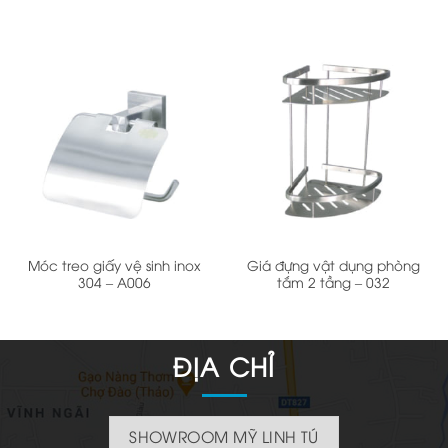
Móc treo giấy vệ sinh inox
Giá đựng vật dụng phòng
304 – A006
tắm 2 tầng – 032
ĐỊA CHỈ
SHOWROOM MỸ LINH TÚ