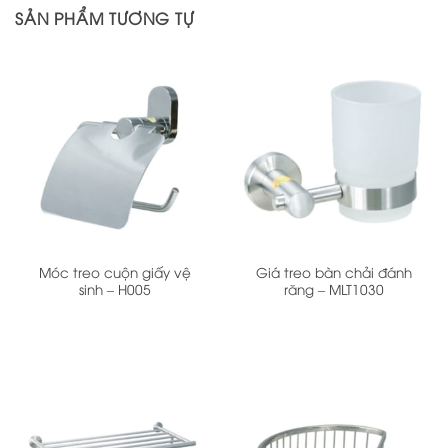
SẢN PHẨM TƯƠNG TỰ
Móc treo cuộn giấy vệ
Giá treo bàn chải đánh
sinh – H005
răng – MLT1030