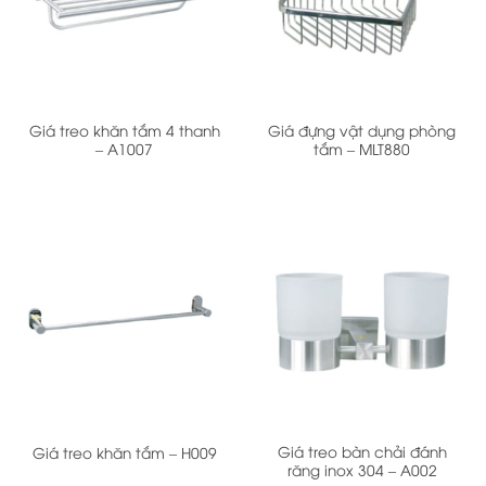
Giá treo khăn tắm 4 thanh
Giá đựng vật dụng phòng
– A1007
tắm – MLT880
Giá treo bàn chải đánh
Giá treo khăn tắm – H009
răng inox 304 – A002