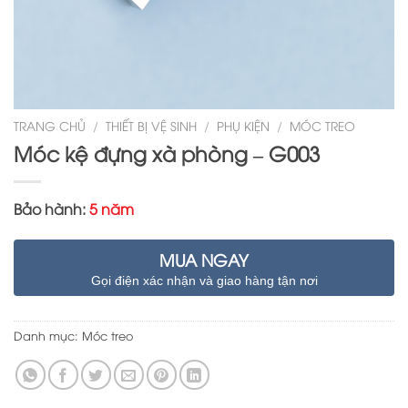
TRANG CHỦ
/
THIẾT BỊ VỆ SINH
/
PHỤ KIỆN
/
MÓC TREO
Móc kệ đựng xà phòng – G003
Bảo hành:
5 năm
MUA NGAY
Gọi điện xác nhận và giao hàng tận nơi
Danh mục:
Móc treo