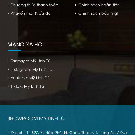
Phương thức thanh toán
Chính sách hoàn tiền
Khuyến mãi & Ưu đãi
Chính sách bảo mật
MẠNG XÃ HỘI
Fanpage: Mỹ Linh Tú
Instagram: Mỹ Linh Tú
Youtube: Mỹ Linh Tú
Tiktok: Mỹ Linh Tú
SHOWROOM MỸ LINH TÚ
Địa chỉ: TL 827, X. Hòa Phú, H. Châu Thành, T. Long An
( Sau