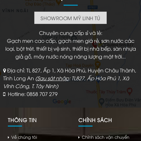
SHOWROOM MỸ LINH TÚ
Chuyên cung cấp sỉ và lẻ:
Gạch men cao cấp, gạch men giá rẻ, sơn nước các
loại, bột trét, thiết bị vệ sinh, thiết bị nhà bếp, sàn nhựa
giả gỗ, máy nước nóng năng lượng mặt trời...
Địa chỉ: TL 827, Ấp 1, Xã Hòa Phú, Huyện Châu Thành,
Tỉnh Long An
(
Sau sát nhập
: TL827, Ấp Hòa Phú 1, Xã
Vĩnh Công, T. Tây Ninh)
Hotline: 0858 707 279
THÔNG TIN
CHÍNH SÁCH
Về chúng tôi
Chính sách vận chuyển