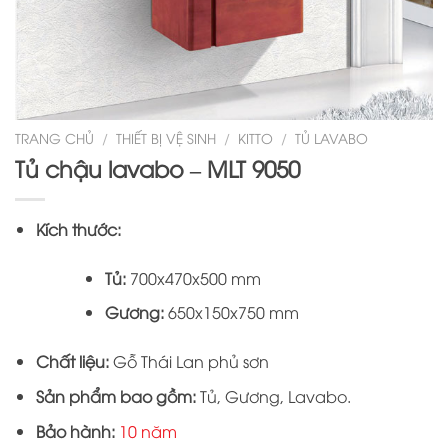
TRANG CHỦ
/
THIẾT BỊ VỆ SINH
/
KITTO
/
TỦ LAVABO
Tủ chậu lavabo – MLT 9050
Kích thước:
Tủ:
700x470x500 mm
Gương:
650x150x750 mm
Chất liệu:
Gỗ Thái Lan phủ sơn
Sản phẩm bao gồm:
Tủ, Gương, Lavabo.
Bảo hành:
10 năm