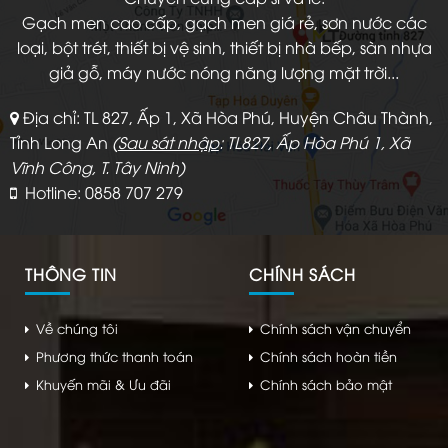
Gạch men cao cấp, gạch men giá rẻ, sơn nước các
loại, bột trét, thiết bị vệ sinh, thiết bị nhà bếp, sàn nhựa
giả gỗ, máy nước nóng năng lượng mặt trời...
Địa chỉ: TL 827, Ấp 1, Xã Hòa Phú, Huyện Châu Thành,
Tỉnh Long An
(
Sau sát nhập
: TL827, Ấp Hòa Phú 1, Xã
Vĩnh Công, T. Tây Ninh)
Hotline: 0858 707 279
THÔNG TIN
CHÍNH SÁCH
Về chúng tôi
Chính sách vận chuyển
Phương thức thanh toán
Chính sách hoàn tiền
Khuyến mãi & Ưu đãi
Chính sách bảo mật