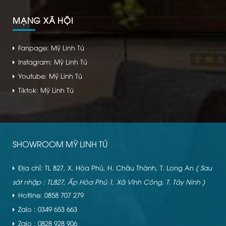
MẠNG XÃ HỘI
Fanpage: Mỹ Linh Tú
Instagram: Mỹ Linh Tú
Youtube: Mỹ Linh Tú
Tiktok: Mỹ Linh Tú
SHOWROOM MỸ LINH TÚ
Địa chỉ: TL 827, X. Hòa Phú, H. Châu Thành, T. Long An
( Sau
sát nhập : TL827, Ấp Hòa Phú 1, Xã Vĩnh Công, T. Tây Ninh )
Hotline: 0858 707 279
Zalo : 0349 653 663
Zalo : 0828 928 906