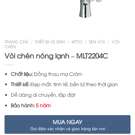
TRANG CHỦ
/
THIẾT BỊ VỆ SINH
/
KITTO
/
SEN VÒI
/
VÒI
CHÉN
Vòi chén nóng lạnh – MLT2204C
Chất liệu:
Đồng thau mạ Crôm
Thiết kế:
Đẹp mắt, tinh tế, bền bỉ theo thời gian
Dễ dàng di chuyển, lắp đặt
Bảo hành:
5 năm
MUA NGAY
Gọi điện xác nhận và giao hàng tận nơi