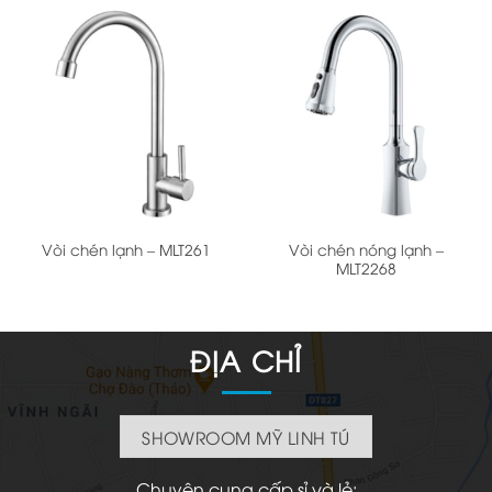
Vòi chén nóng lạnh –
Vòi chén lạnh – MLT261
MLT2268
ĐỊA CHỈ
SHOWROOM MỸ LINH TÚ
Chuyên cung cấp sỉ và lẻ: