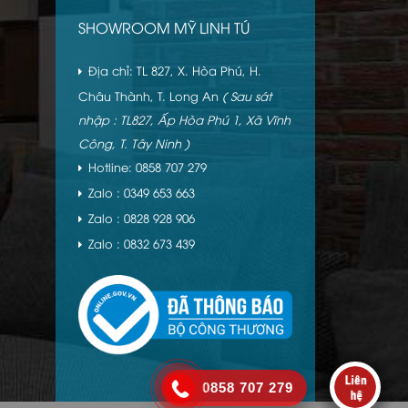
SHOWROOM MỸ LINH TÚ
Địa chỉ: TL 827, X. Hòa Phú, H.
Châu Thành, T. Long An
( Sau sát
nhập : TL827, Ấp Hòa Phú 1, Xã Vĩnh
Công, T. Tây Ninh )
Hotline: 0858 707 279
Zalo : 0349 653 663
Zalo : 0828 928 906
Zalo : 0832 673 439
0858 707 279