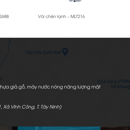
+
268B
Vòi chén lạnh – MLT216
àn nhựa giả gỗ, máy nước nóng năng lượng mặt
, Xã Vĩnh Công, T. Tây Ninh)