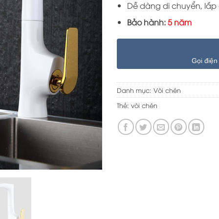
Dễ dàng di chuyển, lắp 
Bảo hành:
5 năm
Gọi điện
Danh mục:
Vòi chén
Thẻ:
vòi chén