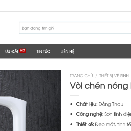
Tìm
kiếm:
ƯU ĐÃI
TIN TỨC
LIÊN HỆ
TRANG CHỦ
/
THIẾT BỊ VỆ SINH
Vòi chén nóng 
Chất liệu:
Đồng Thau
Công nghệ:
Sơn tĩnh điệ
Thiết kế:
Đẹp mắt, tinh tế,