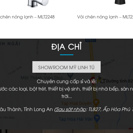
+
 chén nóng lạnh – MLT2248
Vòi chén nóng lạnh – MLT2
ĐỊA CHỈ
SHOWROOM MỸ LINH TÚ
Chuyên cung cấp sỉ và lẻ:
 các loại, bột trét, thiết bị vệ sinh, thiết bị nhà bếp, s
trời...
hâu Thành, Tỉnh Long An
(
Sau sát nhập
: TL827, Ấp Hòa Phú 1