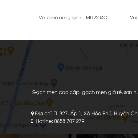
+
+
Vòi chén nóng lạnh – MLT2204C
Vòi
Gạch men cao cấp, gạch men giá rẻ, sơn nước
Địa chỉ: TL 827, Ấp 1, Xã Hòa Phú, Huyện C
Hotline: 0858 707 279