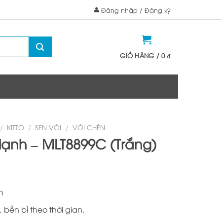
Đăng nhập / Đăng ký
GIỎ HÀNG /
0
₫
/
KITTO
/
SEN VÒI
/
VÒI CHÉN
lạnh – MLT8899C (Trắng)
n
 bền bỉ theo thời gian.