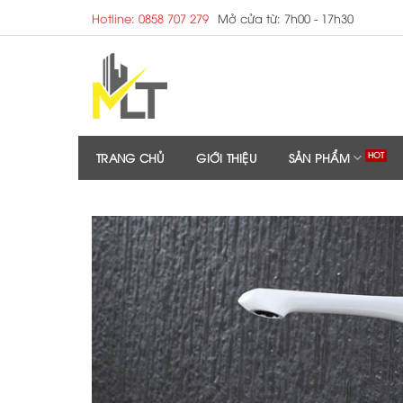
Skip
Hotline: 0858 707 279
Mở cửa từ: 7h00 - 17h30
to
content
TRANG CHỦ
GIỚI THIỆU
SẢN PHẨM