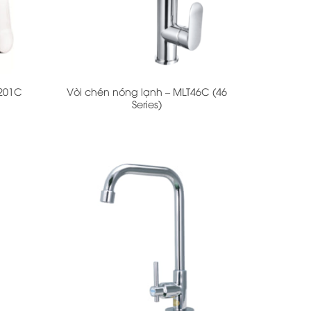
+
2201C
Vòi chén nóng lạnh – MLT46C (46
Series)