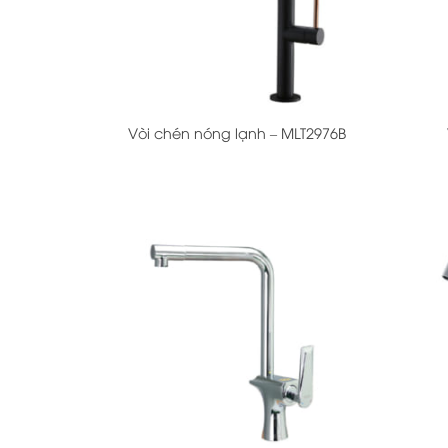
+
+
Vòi chén nóng lạnh – MLT2976B