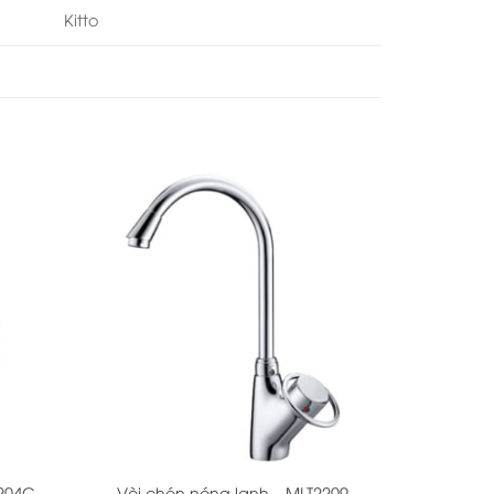
Kitto
+
2204C
Vòi chén nóng lạnh – MLT2209