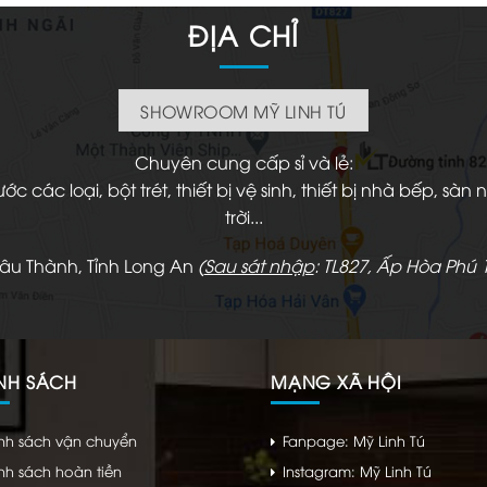
2.500.000 ₫
ĐỊA CHỈ
SHOWROOM MỸ LINH TÚ
Chuyên cung cấp sỉ và lẻ:
 các loại, bột trét, thiết bị vệ sinh, thiết bị nhà bếp, s
trời...
hâu Thành, Tỉnh Long An
(
Sau sát nhập
: TL827, Ấp Hòa Phú 1
NH SÁCH
MẠNG XÃ HỘI
nh sách vận chuyển
Fanpage: Mỹ Linh Tú
nh sách hoàn tiền
Instagram: Mỹ Linh Tú