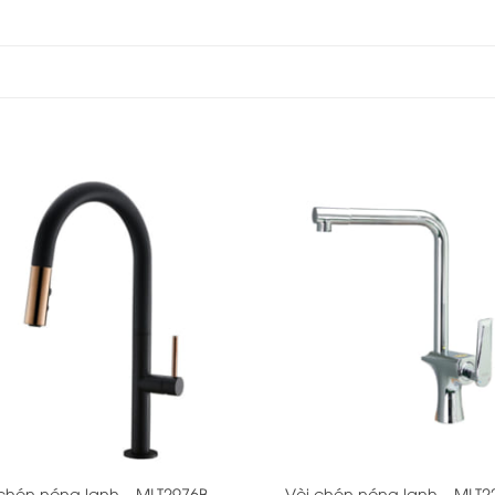
+
 chén nóng lạnh – MLT2976B
Vòi chén nóng lạnh – MLT