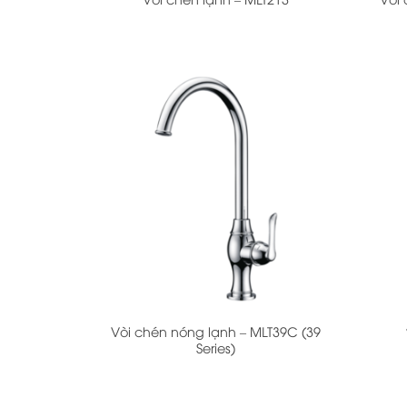
+
+
Vòi chén nóng lạnh – MLT39C (39
Series)