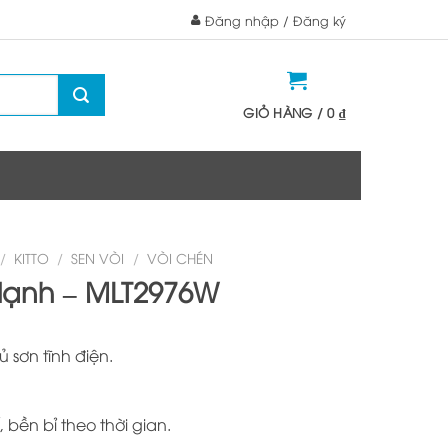
Đăng nhập / Đăng ký
GIỎ HÀNG /
0
₫
/
KITTO
/
SEN VÒI
/
VÒI CHÉN
lạnh – MLT2976W
sơn tĩnh điện.
 bền bỉ theo thời gian.