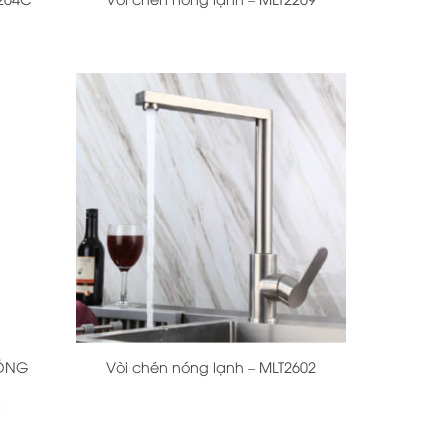
+
BÓNG
Vòi chén nóng lạnh – MLT2602
Giá
₫
hiện
tại