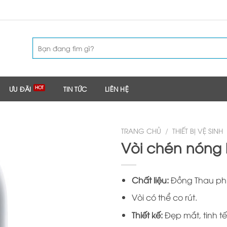
Tìm
kiếm:
ƯU ĐÃI
TIN TỨC
LIÊN HỆ
TRANG CHỦ
/
THIẾT BỊ VỆ SINH
Vòi chén nóng 
Chất liệu:
Đồng Thau phủ 
Vòi có thể co rút.
Thiết kế:
Đẹp mắt, tinh tế,