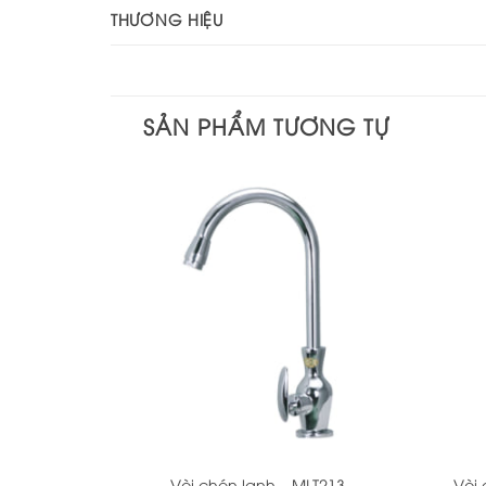
THƯƠNG HIỆU
SẢN PHẨM TƯƠNG TỰ
+
+
Vòi chén lạnh – MLT213
Vòi