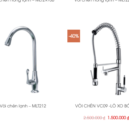
-40%
+
Vòi chén lạnh – MLT212
VÒI CHÉN VC09 -LÒ XO 
Giá
2.500.000
₫
1.500.000
gốc
là: