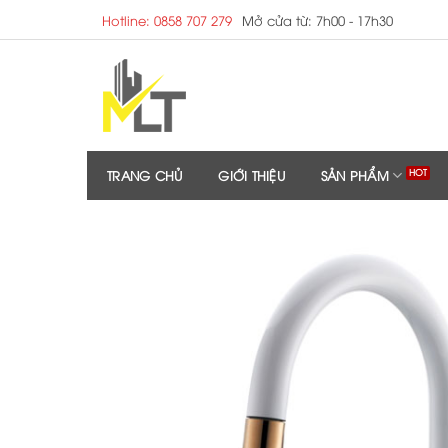
Skip
Hotline: 0858 707 279
Mở cửa từ: 7h00 - 17h30
to
content
TRANG CHỦ
GIỚI THIỆU
SẢN PHẨM