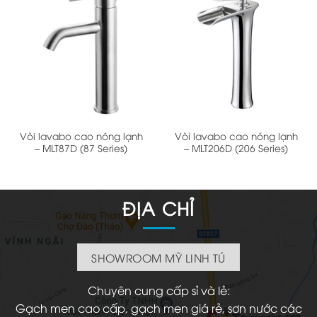
Vòi lavabo cao nóng lạnh
Vòi lavabo cao nóng lạnh
– MLT87D (87 Series)
– MLT206D (206 Series)
ĐỊA CHỈ
SHOWROOM MỸ LINH TÚ
Chuyên cung cấp sỉ và lẻ:
Gạch men cao cấp, gạch men giá rẻ, sơn nước các