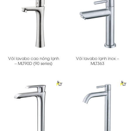
Vòi lavabo cao nóng lạnh
Vòi lavabo lạnh inox –
– MLT90D (90 series)
MLT363