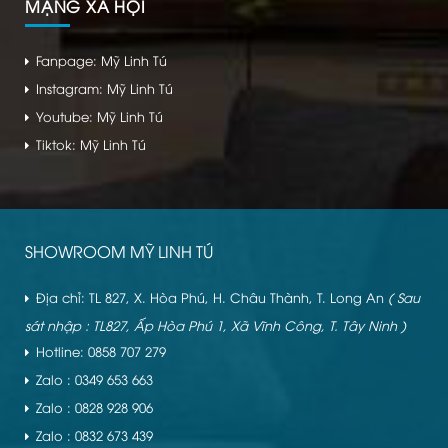
MẠNG XÃ HỘI
Fanpage: Mỹ Linh Tú
Instagram: Mỹ Linh Tú
Youtube: Mỹ Linh Tú
Tiktok: Mỹ Linh Tú
SHOWROOM MỸ LINH TÚ
Địa chỉ: TL 827, X. Hòa Phú, H. Châu Thành, T. Long An
( Sau
sát nhập : TL827, Ấp Hòa Phú 1, Xã Vĩnh Công, T. Tây Ninh )
Hotline: 0858 707 279
Zalo : 0349 653 663
Zalo : 0828 928 906
Zalo : 0832 673 439