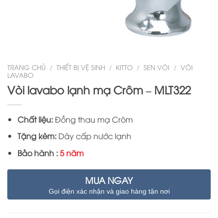
TRANG CHỦ
/
THIẾT BỊ VỆ SINH
/
KITTO
/
SEN VÒI
/
VÒI
LAVABO
Vòi lavabo lạnh mạ Crôm – MLT322
Chất liệu:
Đồng thau mạ Crôm
Tặng kèm:
Dây cấp nước lạnh
Bảo hành :
5 năm
MUA NGAY
Gọi điện xác nhận và giao hàng tận nơi