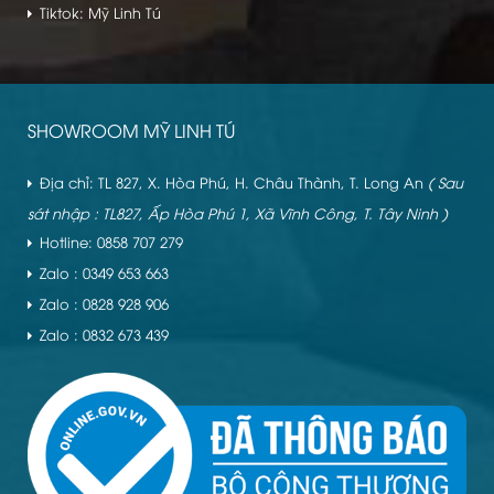
Tiktok: Mỹ Linh Tú
SHOWROOM MỸ LINH TÚ
Địa chỉ: TL 827, X. Hòa Phú, H. Châu Thành, T. Long An
( Sau
sát nhập : TL827, Ấp Hòa Phú 1, Xã Vĩnh Công, T. Tây Ninh )
Hotline: 0858 707 279
Zalo : 0349 653 663
Zalo : 0828 928 906
Zalo : 0832 673 439