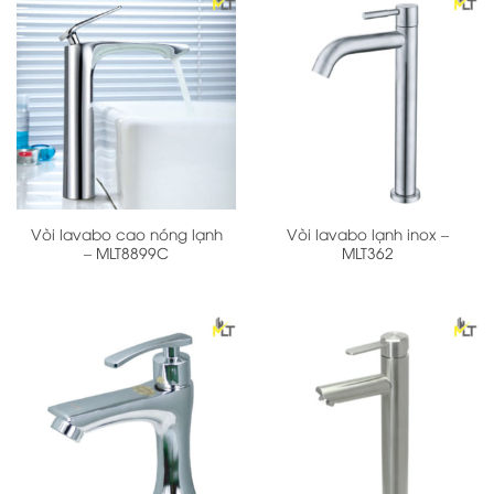
Vòi lavabo cao nóng lạnh
Vòi lavabo lạnh inox –
– MLT8899C
MLT362