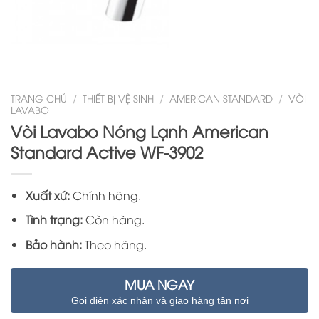
TRANG CHỦ
/
THIẾT BỊ VỆ SINH
/
AMERICAN STANDARD
/
VÒI
LAVABO
Vòi Lavabo Nóng Lạnh American
Standard Active WF-3902
Xuất xứ:
Chính hãng.
Tình trạng:
Còn hàng.
Bảo hành:
Theo hãng.
MUA NGAY
Gọi điện xác nhận và giao hàng tận nơi