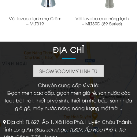
Vòi lavabo lạnh mạ Crôm
Vòi lavabo cao nóng lạnh
– MLT319
– MLT89D (89 Series)
ĐỊA CHỈ
SHOWROOM MỸ LINH TÚ
Chuyên cung cấp sỉ và lẻ:
Gạch men cao cấp, gạch men giá rẻ, sơn nước các
loại, bột trét, thiết bị vệ sinh, thiết bị nhà bếp, sàn nhựa
giả gỗ, máy nước nóng năng lượng mặt trời...
Địa chỉ: TL 827, Ấp 1, Xã Hòa Phú, Huyện Châu Thành,
Tỉnh Long An
(
Sau sát nhập
: TL827, Ấp Hòa Phú 1, Xã
Vĩnh Công, T. Tây Ninh)