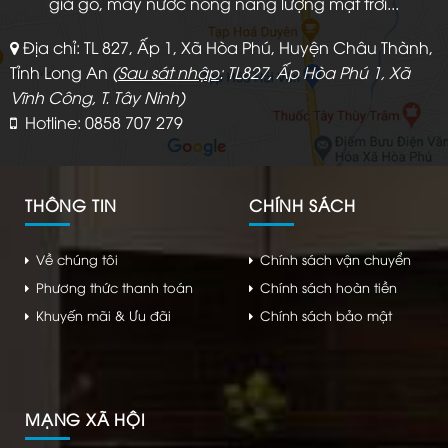
giả gỗ, máy nước nóng năng lượng mặt trời...
Địa chỉ: TL 827, Ấp 1, Xã Hòa Phú, Huyện Châu Thành,
Tỉnh Long An
(
Sau sát nhập
: TL827, Ấp Hòa Phú 1, Xã
Vĩnh Công, T. Tây Ninh)
Hotline: 0858 707 279
THÔNG TIN
CHÍNH SÁCH
Về chúng tôi
Chính sách vận chuyển
Phương thức thanh toán
Chính sách hoàn tiền
Khuyến mãi & Ưu đãi
Chính sách bảo mật
MẠNG XÃ HỘI