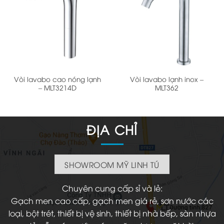
Vòi lavabo cao nóng lạnh
Vòi lavabo lạnh inox –
– MLT3214D
MLT362
ĐỊA CHỈ
SHOWROOM MỸ LINH TÚ
Chuyên cung cấp sỉ và lẻ:
Gạch men cao cấp, gạch men giá rẻ, sơn nước các
loại, bột trét, thiết bị vệ sinh, thiết bị nhà bếp, sàn nhựa