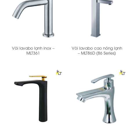
Vòi lavabo lạnh inox –
Vòi lavabo cao nóng lạnh
MLT361
– MLT86D (86 Series)