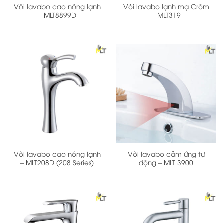
Vòi lavabo cao nóng lạnh
Vòi lavabo lạnh mạ Crôm
– MLT8899D
– MLT319
Vòi lavabo cao nóng lạnh
Vòi lavabo cảm ứng tự
– MLT208D (208 Series)
động – MLT 3900