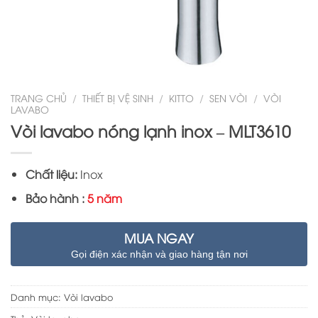
TRANG CHỦ
/
THIẾT BỊ VỆ SINH
/
KITTO
/
SEN VÒI
/
VÒI
LAVABO
Vòi lavabo nóng lạnh inox – MLT3610
Chất liệu:
Inox
Bảo hành :
5 năm
MUA NGAY
Gọi điện xác nhận và giao hàng tận nơi
Danh mục:
Vòi lavabo