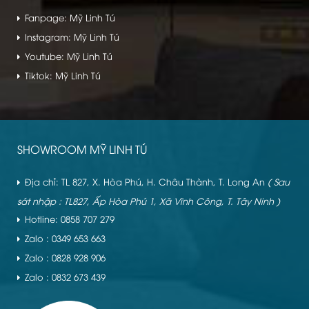
Fanpage: Mỹ Linh Tú
Instagram: Mỹ Linh Tú
Youtube: Mỹ Linh Tú
Tiktok: Mỹ Linh Tú
SHOWROOM MỸ LINH TÚ
Địa chỉ: TL 827, X. Hòa Phú, H. Châu Thành, T. Long An
( Sau
sát nhập : TL827, Ấp Hòa Phú 1, Xã Vĩnh Công, T. Tây Ninh )
Hotline: 0858 707 279
Zalo : 0349 653 663
Zalo : 0828 928 906
Zalo : 0832 673 439