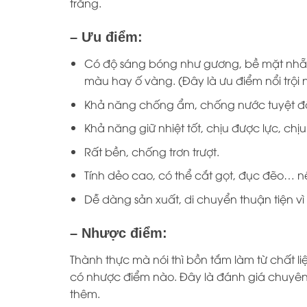
trắng.
– Ưu điểm:
Có độ sáng bóng như gương, bề mặt nhẵn 
màu hay ố vàng. (Đây là ưu điểm nổi trội 
Khả năng chống ẩm, chống nước tuyệt đố
Khả năng giữ nhiệt tốt, chịu được lực, chịu
Rất bền, chống trơn trượt.
Tính dẻo cao, có thể cắt gọt, đục đẽo… n
Dễ dàng sản xuất, di chuyển thuận tiện vì 
– Nhược điểm:
Thành thực mà nói thì bồn tắm làm từ chất 
có nhược điểm nào. Đây là đánh giá chuyên
thêm.