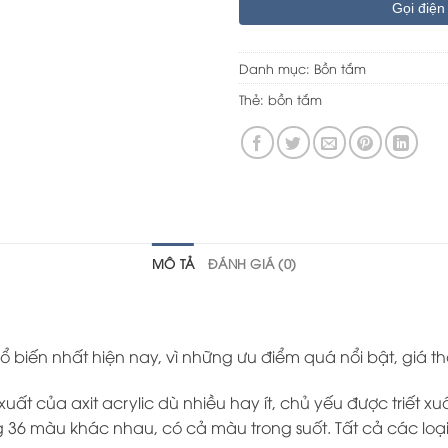
Gọi điện
Danh mục:
Bồn tắm
Thẻ:
bồn tắm
MÔ TẢ
ĐÁNH GIÁ (0)
ổ biến nhất hiện nay, vì những ưu điểm quá nổi bật, giá t
t của axit acrylic dù nhiều hay ít, chủ yếu được triết xuấ
36 màu khác nhau, có cả màu trong suốt. Tất cả các loạ