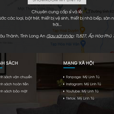
Chuyên cung cấp sỉ và lẻ:
 các loại, bột trét, thiết bị vệ sinh, thiết bị nhà bếp, s
trời...
hâu Thành, Tỉnh Long An
(
Sau sát nhập
: TL827, Ấp Hòa Phú 1
NH SÁCH
MẠNG XÃ HỘI
nh sách vận chuyển
Fanpage: Mỹ Linh Tú
nh sách hoàn tiền
Instagram: Mỹ Linh Tú
nh sách bảo mật
Youtube: Mỹ Linh Tú
Tiktok: Mỹ Linh Tú