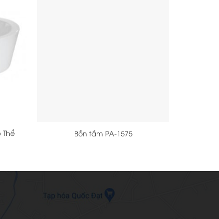
+
 Thể
Bồn tắm PA-1575