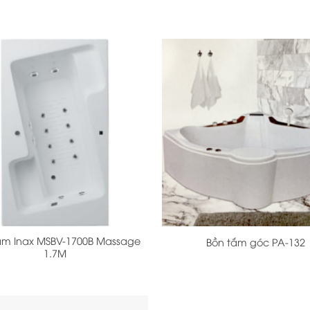
+
ắm Inax MSBV-1700B Massage
Bồn tắm góc PA-132
1.7M