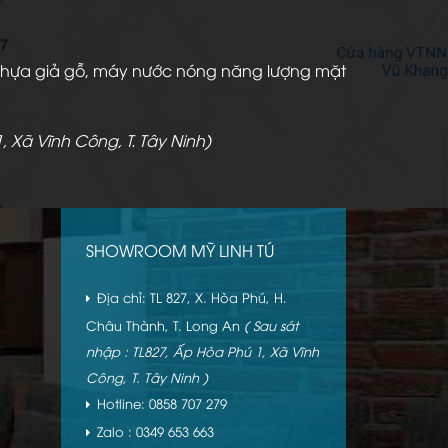
àn nhựa giả gỗ, máy nước nóng năng lượng mặt
, Xã Vĩnh Công, T. Tây Ninh)
SHOWROOM MỸ LINH TÚ
Địa chỉ: TL 827, X. Hòa Phú, H.
Châu Thành, T. Long An
( Sau sát
nhập : TL827, Ấp Hòa Phú 1, Xã Vĩnh
Công, T. Tây Ninh )
Hotline: 0858 707 279
Zalo : 0349 653 663