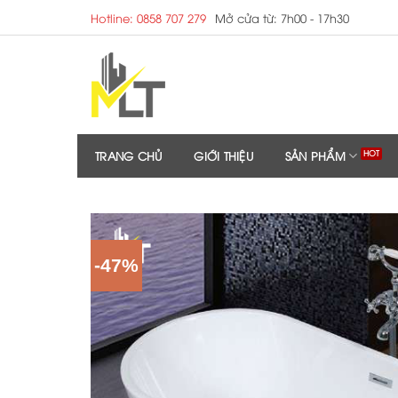
Skip
Hotline: 0858 707 279
Mở cửa từ: 7h00 - 17h30
to
content
TRANG CHỦ
GIỚI THIỆU
SẢN PHẨM
-47%