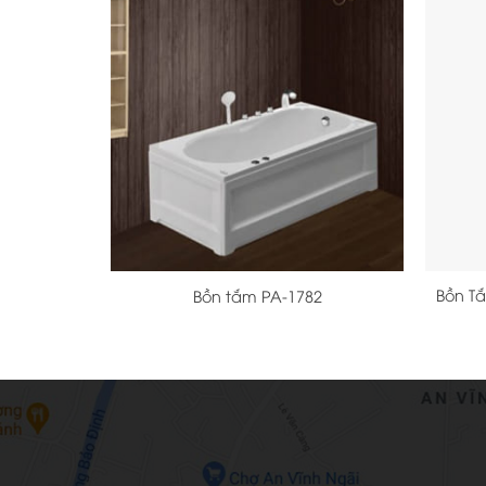
+
+
Bồn T
Bồn tắm PA-1782