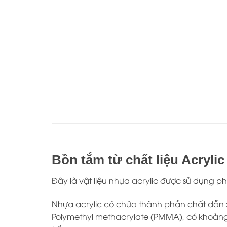
Bồn tắm từ chất liệu Acrylic
Đây là vật liệu nhựa acrylic được sử dụng ph
Nhựa acrylic có chứa thành phần chất dẫn xuấ
Polymethyl methacrylate (PMMA), có khoảng 