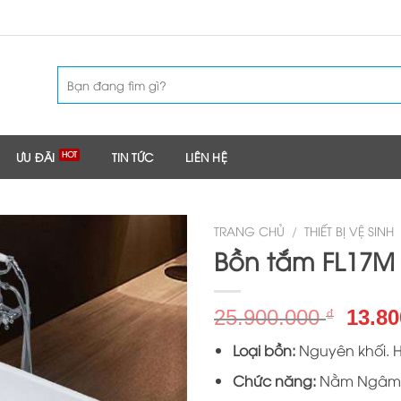
Tìm
kiếm:
ƯU ĐÃI
TIN TỨC
LIÊN HỆ
TRANG CHỦ
/
THIẾT BỊ VỆ SINH
Bồn tắm FL17M
Giá
25.900.000
13.8
₫
gốc
Loại bồn:
Nguyên khối. H
là:
25.90
Chức năng:
Nằm Ngâm