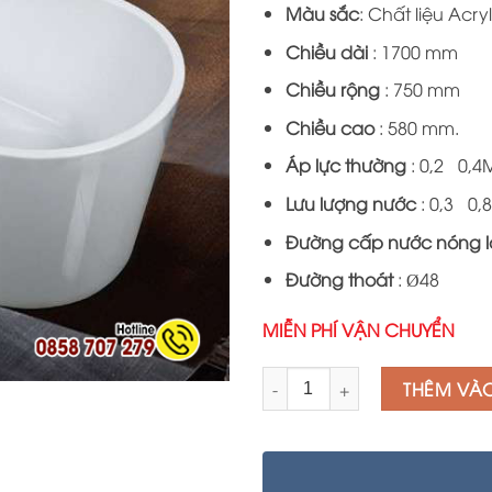
Màu sắc
: Chất liệu Acryl
Chiều dài
: 1700 mm
Chiều rộng
: 750 mm
Chiều cao
: 580 mm.
Áp lực thường
: 0,2÷0,4
Lưu lượng nước
: 0,3÷0,8
Đường cấp nước nóng 
Đường thoát
: Ø48
MIỄN PHÍ VẬN CHUYỂN
Số lượng
THÊM VÀ