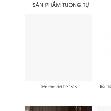
SẢN PHẨM TƯƠNG TỰ
+
+
Bồn T
Bồn tắm đôi DP 1616