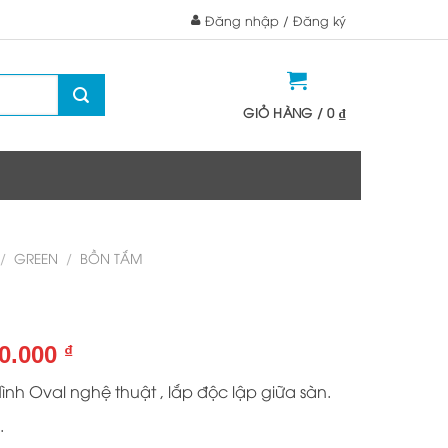
Đăng nhập / Đăng ký
GIỎ HÀNG /
0
₫
/
GREEN
/
BỒN TẮM
Giá
00.000
₫
hiện
ình Oval nghệ thuật , lắp độc lập giữa sàn.
tại
0.000 ₫.
là:
.