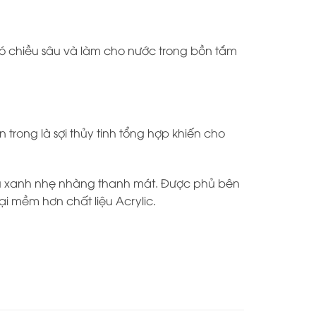
có chiều sâu và làm cho nước trong bồn tắm
 trong là sợi thủy tinh tổng hợp khiến cho
màu xanh nhẹ nhàng thanh mát. Được phủ bên
ại mềm hơn chất liệu Acrylic.