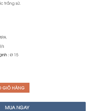
13.800.000 ₫.
ic trắng sứ.
MPA
l/s
lạnh
: Ø 15
O GIỎ HÀNG
MUA NGAY