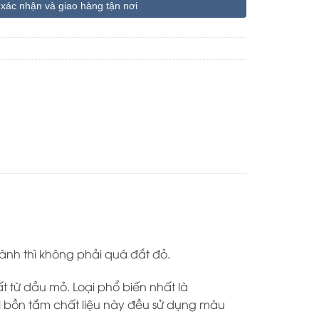
 xác nhận và giao hàng tận nơi
hành thì không phải quá đắt đỏ.
t từ dầu mỏ. Loại phổ biến nhất là
i bồn tắm chất liệu này đều sử dụng màu