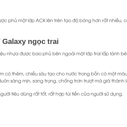
ược phủ một lớp ACK lên trên tạo độ bóng hơn rất nhiều, 
 Galaxy ngọc trai
liệu nhựa được bao phủ bên ngoài một lớp trai lấp lánh bên
n tắm có thêm, chiều sâu tạo cho nước trong bồn có một 
uôn sáng mịn, sang trọng, chống trơn trượt mà giá thành l
ời tiêu dùng rất tốt, rất hợp túi tiền của người sử dụng.