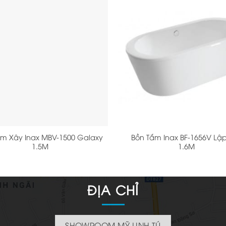
+
ắm Xây Inax MBV-1500 Galaxy
Bồn Tắm Inax BF-1656V Lập
1.5M
1.6M
ĐỊA CHỈ
SHOWROOM MỸ LINH TÚ