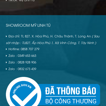
SHOWROOM MỸ LINH TÚ
Địa chỉ: TL 827, X. Hòa Phú, H. Châu Thành, T. Long An
( Sau
sát nhập : TL827, Ấp Hòa Phú 1, Xã Vĩnh Công, T. Tây Ninh )
Hotline: 0858 707 279
Zalo : 0349 653 663
Zalo : 0828 928 906
Zalo : 0832 673 439