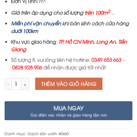
Đơn Vị Tính:
m
2
Giá trên áp dụng cho số lượng
trên 100m
.
Miễn phí vận chuyển
khi bán kính cách cửa hàng
dướ
i
100km
Khu vực giao hàng
:
TP. Hồ Chí Minh, Long An, Tiền
Giang
Số lượng ít, vui lòng liên hệ hotline:
0349 653 663
–
0828 928 906
để nhận được giá tốt nhất
Số lượng
THÊM VÀO GIỎ HÀNG
MUA NGAY
Gọi điện xác nhận và giao hàng tận nơi
Danh mục:
Gạch sân vườn 40x60