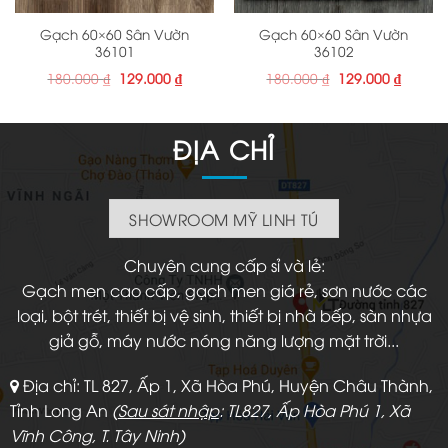
Gạch 60×60 Sân Vườn
Gạch 60×60 Sân Vườn
36101
36102
Giá
Giá
Giá
Giá
180.000
₫
129.000
₫
180.000
₫
129.000
₫
gốc
hiện
gốc
hiện
là:
tại
là:
tại
180.000 ₫.
là:
180.000 ₫.
là:
129.000 ₫.
129.000
ĐỊA CHỈ
SHOWROOM MỸ LINH TÚ
Chuyên cung cấp sỉ và lẻ:
Gạch men cao cấp, gạch men giá rẻ, sơn nước các
loại, bột trét, thiết bị vệ sinh, thiết bị nhà bếp, sàn nhựa
giả gỗ, máy nước nóng năng lượng mặt trời...
Địa chỉ: TL 827, Ấp 1, Xã Hòa Phú, Huyện Châu Thành,
Tỉnh Long An
(
Sau sát nhập
: TL827, Ấp Hòa Phú 1, Xã
Vĩnh Công, T. Tây Ninh)