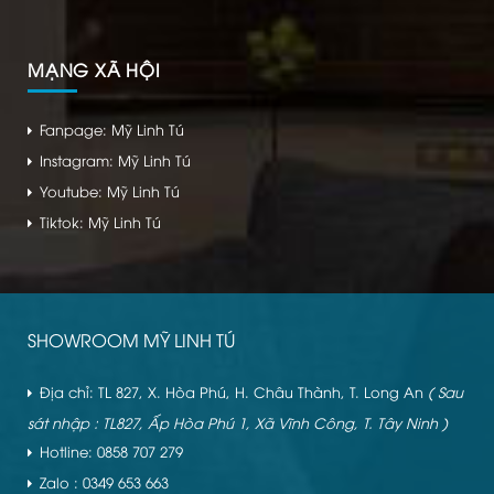
MẠNG XÃ HỘI
Fanpage: Mỹ Linh Tú
Instagram: Mỹ Linh Tú
Youtube: Mỹ Linh Tú
Tiktok: Mỹ Linh Tú
SHOWROOM MỸ LINH TÚ
Địa chỉ: TL 827, X. Hòa Phú, H. Châu Thành, T. Long An
( Sau
sát nhập : TL827, Ấp Hòa Phú 1, Xã Vĩnh Công, T. Tây Ninh )
Hotline: 0858 707 279
Zalo : 0349 653 663