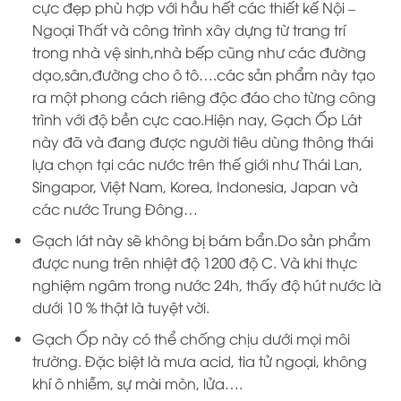
cực đẹp phù hợp với hầu hết các thiết kế Nội –
Ngoại Thất và công trình xây dựng từ trang trí
trong nhà vệ sinh,nhà bếp cũng như các đường
dạo,sân,đường cho ô tô….các sản phẩm này tạo
ra một phong cách riêng độc đáo cho từng công
trình với độ bền cực cao.Hiện nay, Gạch Ốp Lát
này đã và đang được người tiêu dùng thông thái
lựa chọn tại các nước trên thế giới như Thái Lan,
Singapor, Việt Nam, Korea, Indonesia, Japan và
các nước Trung Đông…
Gạch lát này sẽ không bị bám bẩn.Do sản phẩm
được nung trên nhiệt độ 1200 độ C. Và khi thực
nghiệm ngâm trong nước 24h, thấy độ hút nước là
dưới 10 % thật là tuyệt vời.
Gạch Ốp này có thể chống chịu dưới mọi môi
trường. Đặc biệt là mưa acid, tia tử ngoại, không
khí ô nhiễm, sự mài mòn, lửa….