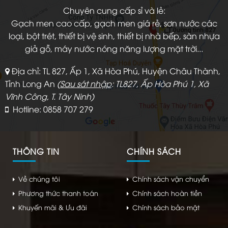
Chuyên cung cấp sỉ và lẻ:
Gạch men cao cấp, gạch men giá rẻ, sơn nước các
loại, bột trét, thiết bị vệ sinh, thiết bị nhà bếp, sàn nhựa
giả gỗ, máy nước nóng năng lượng mặt trời...
Địa chỉ: TL 827, Ấp 1, Xã Hòa Phú, Huyện Châu Thành,
Tỉnh Long An
(
Sau sát nhập
: TL827, Ấp Hòa Phú 1, Xã
Vĩnh Công, T. Tây Ninh)
Hotline: 0858 707 279
THÔNG TIN
CHÍNH SÁCH
Về chúng tôi
Chính sách vận chuyển
Phương thức thanh toán
Chính sách hoàn tiền
Khuyến mãi & Ưu đãi
Chính sách bảo mật