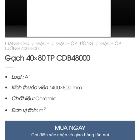
TRANG CHỦ
/
GẠCH
/
GẠCH ỐP TƯỜNG
/
GẠCH ỐP
TƯỜNG 400×800
Gạch 40×80 TP CDB48000
Loại :
A1
Kích thước viên :
400×800 mm
Chất liệu:
Ceramic
2
Đơn vị tính:
m
MUA NGAY
Gọi điện xác nhận và giao hàng tận nơi