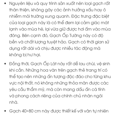
Nguyên liệu và quy trình sản xuất nên loại gạch rất
thân thiện, không gây các ảnh hưởng xấu hay ô
nhiễm môi trường xung quanh. Đặc trưng đặc biệt
của loại gạch này là có thể đem lại cảm giác mát
lạnh vào mùa hè, lại vừa giữ được hơi ấm vào mùa
đông. Bên cạnh đó, Gạch Ốp Tường này có độ
bền và chất lượng tuyệt hảo. Gạch có thời gian sử
dụng rất dài và chịu được nhiều tác động mà
không bị hư hại.
Đồng thời, Gạch Ốp Lát này rất dễ lau chùi, vệ sinh
khi cần. Những hoa văn trên gạch thẻ trang trí có
thể tạo nên những ấn tượng độc đáo cho từng khu
vực nội thất, nó không những thỏa mãn được các
yêu cầu thẩm mỹ, mà còn mang dấu ấn cá tính
và phong cách riêng của chính chủ nhân ngôi
nhà.
Gạch 40×80 cm này được thiết kế với vân tự nhiên