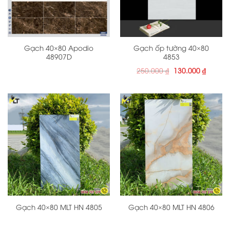
Gạch 40×80 Apodio
Gạch ốp tường 40×80
48907D
4853
Giá
Giá
250.000
₫
130.000
₫
gốc
hiện
là:
tại
250.000 ₫.
là:
130.000
Gạch 40×80 MLT HN 4805
Gạch 40×80 MLT HN 4806