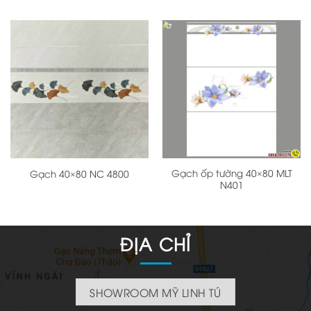
Gạch ốp tường 40×80 MLT
Gạch 40×80 NC 4800
N401
ĐỊA CHỈ
SHOWROOM MỸ LINH TÚ