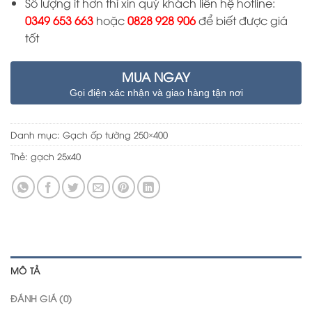
Số lượng ít hơn thì xin quý khách liên hệ hotline:
0349 653 663
hoặc
0828 928 906
để biết được giá
tốt
MUA NGAY
Gọi điện xác nhận và giao hàng tận nơi
Danh mục:
Gạch ốp tường 250×400
Thẻ:
gạch 25x40
MÔ TẢ
ĐÁNH GIÁ (0)