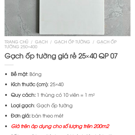
TRANG CHỦ
/
GẠCH
/
GẠCH ỐP TƯỜNG
/
GẠCH ỐP
TƯỜNG 250×400
Gạch ốp tường giá rẻ 25×40 QP 07
Bề mặt
: Bóng
Kích thước (cm)
: 25×40
Quy cách:
1 thùng có 10 viên = 1 m²
Loại gạch
: Gạch ốp tường
Đơn giá:
bán theo mét
Giá trên áp dụng cho số lượng trên 200m2