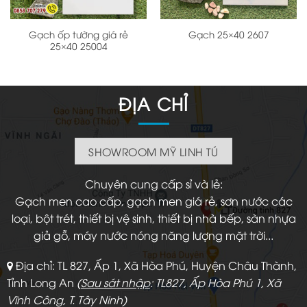
Gạch ốp tường giá rẻ
Gạch 25×40 2607
25×40 25004
ĐỊA CHỈ
SHOWROOM MỸ LINH TÚ
Chuyên cung cấp sỉ và lẻ:
Gạch men cao cấp, gạch men giá rẻ, sơn nước các
loại, bột trét, thiết bị vệ sinh, thiết bị nhà bếp, sàn nhựa
giả gỗ, máy nước nóng năng lượng mặt trời...
Địa chỉ: TL 827, Ấp 1, Xã Hòa Phú, Huyện Châu Thành,
Tỉnh Long An
(
Sau sát nhập
: TL827, Ấp Hòa Phú 1, Xã
Vĩnh Công, T. Tây Ninh)