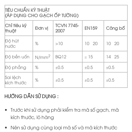
TIÊU CHUẨN KỸ THUẬT
(ÁP DỤNG CHO GẠCH ỐP TƯỜNG)
Chỉ tiêu kỹ
TCVN 7745-
Đơn vị
EN159
Công bố
thuật
2007
Độ hút
%
>10
10÷20
10÷20
nước
2
Độ bền uốn
BQ12
≥ 15
14÷25
N/mm
Độ phẳng
%
±0.5
±0.5
±0.5
Sai lệch
%
±0.5
±0.5
±0.5
kích thước
HƯỚNG DẪN SỬ DỤNG :
Trước khi sử dụng phải kiểm tra mã số gạch, mã
kích thước, lô hàng
Nên sử dụng cùng loại mã số và mã kích thước