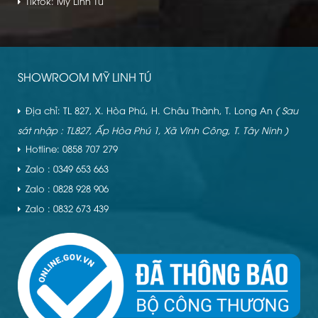
Tiktok: Mỹ Linh Tú
SHOWROOM MỸ LINH TÚ
Địa chỉ: TL 827, X. Hòa Phú, H. Châu Thành, T. Long An
( Sau
sát nhập : TL827, Ấp Hòa Phú 1, Xã Vĩnh Công, T. Tây Ninh )
Hotline: 0858 707 279
Zalo : 0349 653 663
Zalo : 0828 928 906
Zalo : 0832 673 439