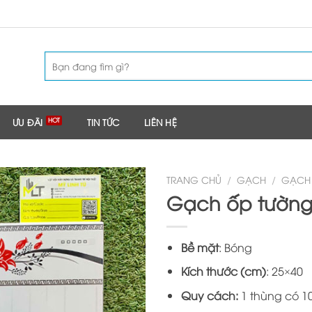
Tìm
kiếm:
ƯU ĐÃI
TIN TỨC
LIÊN HỆ
TRANG CHỦ
/
GẠCH
/
GẠCH
Gạch ốp tường 
Bề mặt
: Bóng
Kích thước (cm)
: 25×40
Quy cách:
1 thùng có 10