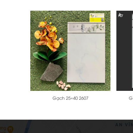
+
+
Gạch 25×40 2607
G