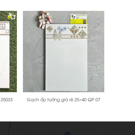
+
 25033
Gạch ốp tường giá rẻ 25×40 QP 07