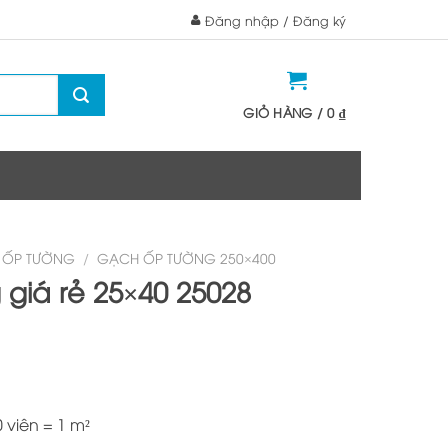
Đăng nhập / Đăng ký
GIỎ HÀNG /
0
₫
 ỐP TƯỜNG
/
GẠCH ỐP TƯỜNG 250×400
giá rẻ 25×40 25028
 viên = 1 m²