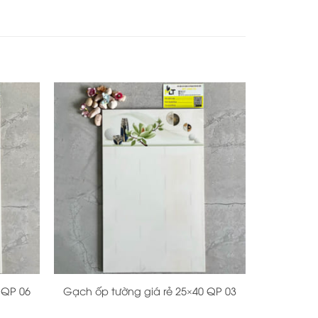
+
 QP 06
Gạch ốp tường giá rẻ 25×40 QP 03