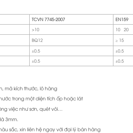
TCVN 7745-2007
EN159
>10
10÷20
BQ12
≥ 15
±0.5
±0.5
±0.5
±0.5
h, mã kích thước, lô hàng
hước trong một diện tích ốp hoặc lát
ông việc như sơn, quét vôi…
 là 3mm.
u sắc, xin liên hệ ngay với đại lý bán hàng