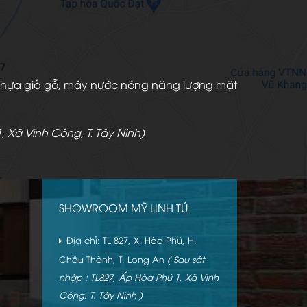
àn nhựa giả gỗ, máy nước nóng năng lượng mặt
, Xã Vĩnh Công, T. Tây Ninh)
SHOWROOM MỸ LINH TÚ
Địa chỉ: TL 827, X. Hòa Phú, H.
Châu Thành, T. Long An
( Sau sát
nhập : TL827, Ấp Hòa Phú 1, Xã Vĩnh
Công, T. Tây Ninh )