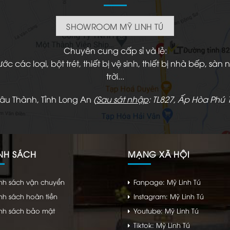
SHOWROOM MỸ LINH TÚ
Chuyên cung cấp sỉ và lẻ:
 các loại, bột trét, thiết bị vệ sinh, thiết bị nhà bếp, s
trời...
hâu Thành, Tỉnh Long An
(
Sau sát nhập
: TL827, Ấp Hòa Phú 1
NH SÁCH
MẠNG XÃ HỘI
nh sách vận chuyển
Fanpage: Mỹ Linh Tú
nh sách hoàn tiền
Instagram: Mỹ Linh Tú
nh sách bảo mật
Youtube: Mỹ Linh Tú
Tiktok: Mỹ Linh Tú