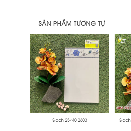
SẢN PHẨM TƯƠNG TỰ
+
+
Gạch 25×40 2603
Gạch 