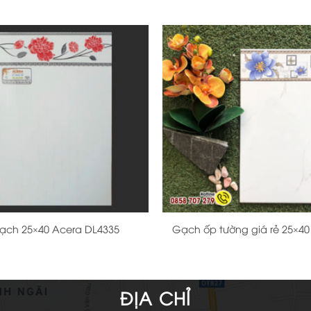
+
ạch 25×40 Acera DL4335
Gạch ốp tường giá rẻ 25×40
ĐỊA CHỈ