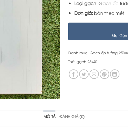
Loại gạch
: Gạch ốp tườ
Đơn giá:
bán theo mét
Gọi điện
Danh mục:
Gạch ốp tường 250×
Thẻ:
gạch 25x40
MÔ TẢ
ĐÁNH GIÁ (0)