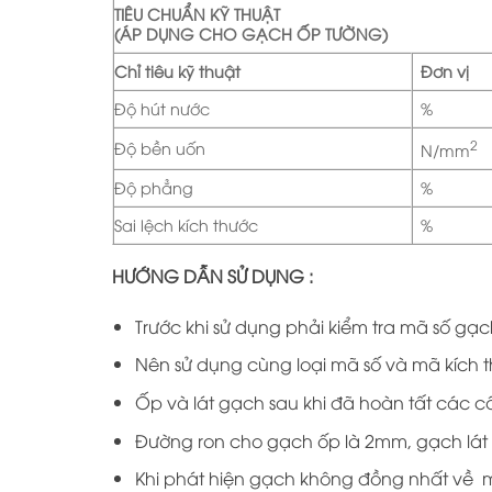
TIÊU CHUẨN KỸ THUẬT
(ÁP DỤNG CHO GẠCH ỐP TƯỜNG)
Chỉ tiêu kỹ thuật
Đơn vị
Độ hút nước
%
2
Độ bền uốn
N/mm
Độ phẳng
%
Sai lệch kích thước
%
HƯỚNG DẪN SỬ DỤNG :
Trước khi sử dụng phải kiểm tra mã số gạc
Nên sử dụng cùng loại mã số và mã kích t
Ốp và lát gạch sau khi đã hoàn tất các c
Đường ron cho gạch ốp là 2mm, gạch lát
Khi phát hiện gạch không đồng nhất về mà