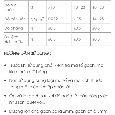
Độ hút
%
>10
10÷20
10÷20
nước
2
Độ bền uốn
BQ12
≥ 15
14÷25
N/mm
Độ phẳng
%
±0.5
±0.5
±0.5
Sai lệch
%
±0.5
±0.5
±0.5
kích thước
HƯỚNG DẪN SỬ DỤNG :
Trước khi sử dụng phải kiểm tra mã số gạch, mã
kích thước, lô hàng
Nên sử dụng cùng loại mã số và mã kích thước
trong một diện tích ốp hoặc lát
Ốp và lát gạch sau khi đã hoàn tất các công việc
như sơn, quét vôi…
Đường ron cho gạch ốp là 2mm, gạch lát là 3mm.