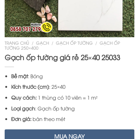
TRANG CHỦ
/
GẠCH
/
GẠCH ỐP TƯỜNG
/
GẠCH ỐP
TƯỜNG 250×400
Gạch ốp tường giá rẻ 25×40 25033
Bề mặt
: Bóng
Kích thước (cm)
: 25×40
Quy cách:
1 thùng có 10 viên = 1 m²
Loại gạch
: Gạch ốp tường
Đơn giá:
bán theo mét
MUA NGAY