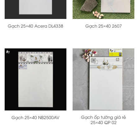
Gạch 25×40 Acera DL4338
Gạch 25×40 2607
Gạch ốp tường giá rẻ
Gạch 25×40 NB2500AV
25×40 QP 02