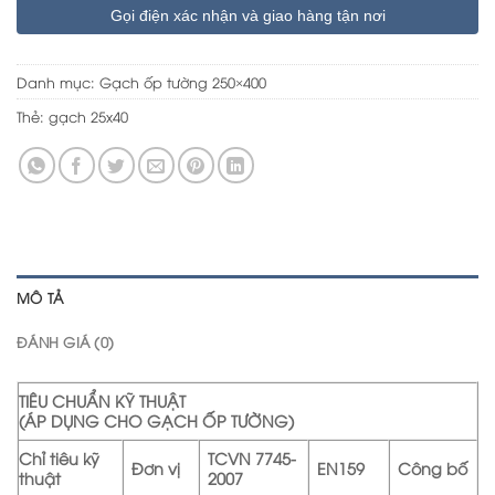
Gọi điện xác nhận và giao hàng tận nơi
Danh mục:
Gạch ốp tường 250×400
Thẻ:
gạch 25x40
MÔ TẢ
ĐÁNH GIÁ (0)
TIÊU CHUẨN KỸ THUẬT
(ÁP DỤNG CHO GẠCH ỐP TƯỜNG)
Chỉ tiêu kỹ
TCVN 7745-
Đơn vị
EN159
Công bố
thuật
2007