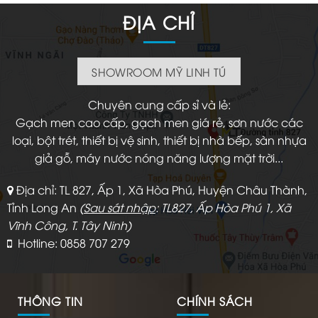
ĐỊA CHỈ
SHOWROOM MỸ LINH TÚ
Chuyên cung cấp sỉ và lẻ:
Gạch men cao cấp, gạch men giá rẻ, sơn nước các
loại, bột trét, thiết bị vệ sinh, thiết bị nhà bếp, sàn nhựa
giả gỗ, máy nước nóng năng lượng mặt trời...
Địa chỉ: TL 827, Ấp 1, Xã Hòa Phú, Huyện Châu Thành,
Tỉnh Long An
(
Sau sát nhập
: TL827, Ấp Hòa Phú 1, Xã
Vĩnh Công, T. Tây Ninh)
Hotline: 0858 707 279
THÔNG TIN
CHÍNH SÁCH