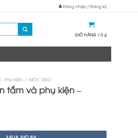
Đăng nhập / Đăng ký
GIỎ HÀNG /
0
₫
/
PHỤ KIỆN
/
MÓC TREO
n tắm và phụ kiện –
MUA NGAY