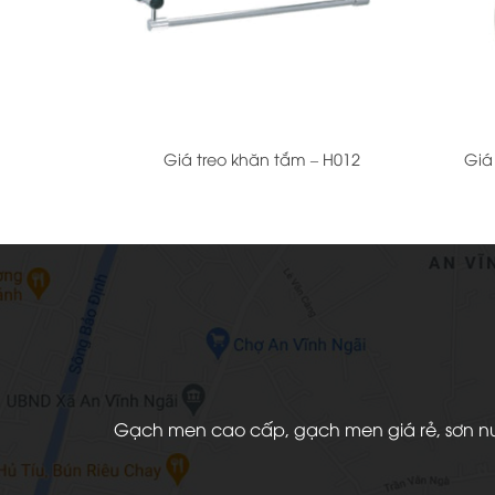
+
+
Giá treo khăn tắm – H012
Giá
Gạch men cao cấp, gạch men giá rẻ, sơn nước