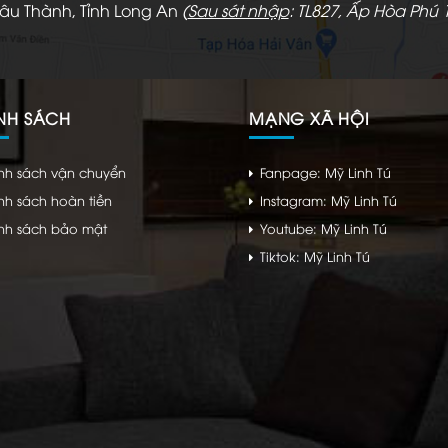
hâu Thành, Tỉnh Long An
(
Sau sát nhập
: TL827, Ấp Hòa Phú 1
NH SÁCH
MẠNG XÃ HỘI
nh sách vận chuyển
Fanpage: Mỹ Linh Tú
nh sách hoàn tiền
Instagram: Mỹ Linh Tú
nh sách bảo mật
Youtube: Mỹ Linh Tú
Tiktok: Mỹ Linh Tú