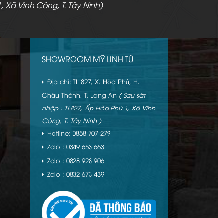
, Xã Vĩnh Công, T. Tây Ninh)
SHOWROOM MỸ LINH TÚ
Địa chỉ: TL 827, X. Hòa Phú, H.
Châu Thành, T. Long An
( Sau sát
nhập : TL827, Ấp Hòa Phú 1, Xã Vĩnh
Công, T. Tây Ninh )
Hotline: 0858 707 279
Zalo : 0349 653 663
Zalo : 0828 928 906
Zalo : 0832 673 439