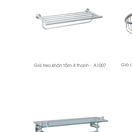
+
+
Giá 
Giá treo khăn tắm 4 thanh – A1007