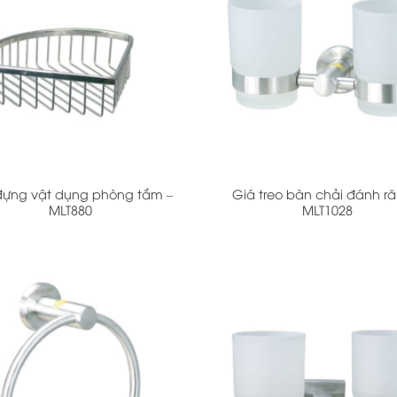
+
đựng vật dụng phòng tắm –
Giá treo bàn chải đánh ră
MLT880
MLT1028