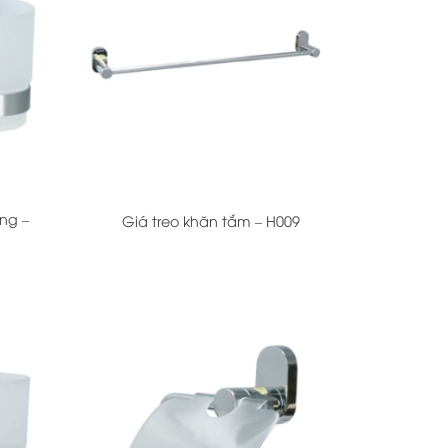
+
ng –
Giá treo khăn tắm – H009