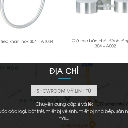
+
Giá treo bàn chải đánh răn
 treo khăn inox 304 – A1034
304 – A002
ĐỊA CHỈ
SHOWROOM MỸ LINH TÚ
Chuyên cung cấp sỉ và lẻ:
 các loại, bột trét, thiết bị vệ sinh, thiết bị nhà bếp, s
trời...