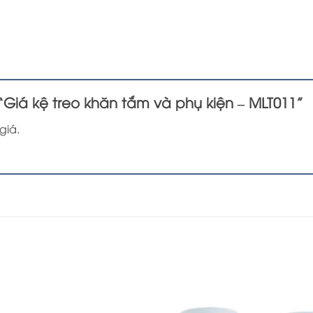
 “Giá kệ treo khăn tắm và phụ kiện – MLT011”
giá.