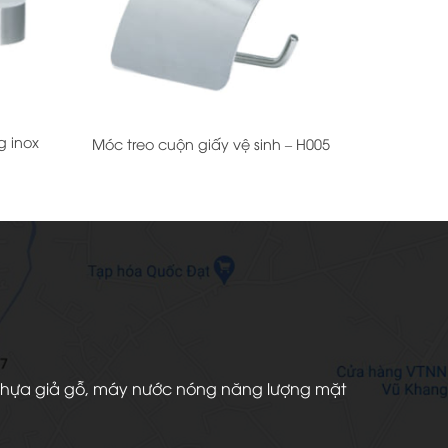
+
g inox
Móc treo cuộn giấy vệ sinh – H005
àn nhựa giả gỗ, máy nước nóng năng lượng mặt