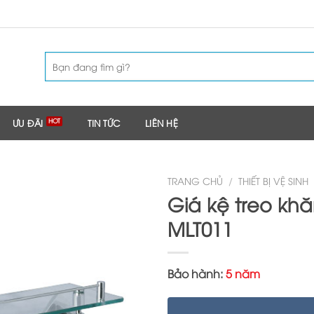
Tìm
kiếm:
ƯU ĐÃI
TIN TỨC
LIÊN HỆ
TRANG CHỦ
/
THIẾT BỊ VỆ SINH
Giá kệ treo khă
MLT011
Bảo hành:
5 năm