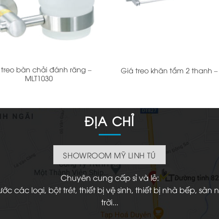
+
 treo bàn chải đánh răng –
Giá treo khăn tắm 2 thanh –
MLT1030
ĐỊA CHỈ
SHOWROOM MỸ LINH TÚ
Chuyên cung cấp sỉ và lẻ:
 các loại, bột trét, thiết bị vệ sinh, thiết bị nhà bếp, s
trời...