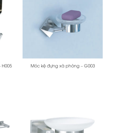
+
– H005
Móc kệ đựng xà phòng – G003