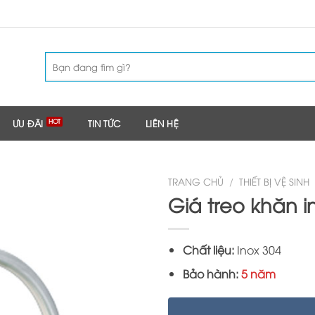
Tìm
kiếm:
ƯU ĐÃI
TIN TỨC
LIÊN HỆ
TRANG CHỦ
/
THIẾT BỊ VỆ SINH
Giá treo khăn i
Chất liệu:
Inox 304
Bảo hành:
5 năm