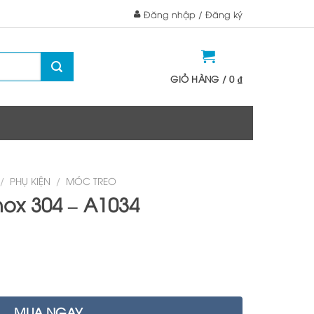
Đăng nhập / Đăng ký
GIỎ HÀNG /
0
₫
/
PHỤ KIỆN
/
MÓC TREO
nox 304 – A1034
MUA NGAY