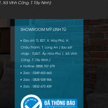
, Xã Vĩnh Công, T. Tây Ninh)
SHOWROOM MỸ LINH TÚ
Địa chỉ: TL 827, X. Hòa Phú, H.
Châu Thành, T. Long An
( Sau sát
nhập : TL827, Ấp Hòa Phú 1, Xã Vĩnh
Công, T. Tây Ninh )
Hotline: 0858 707 279
Zalo : 0349 653 663
Zalo : 0828 928 906
Zalo : 0832 673 439