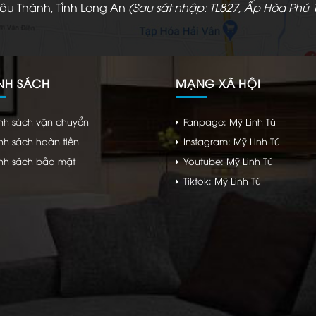
hâu Thành, Tỉnh Long An
(
Sau sát nhập
: TL827, Ấp Hòa Phú 1
NH SÁCH
MẠNG XÃ HỘI
nh sách vận chuyển
Fanpage: Mỹ Linh Tú
nh sách hoàn tiền
Instagram: Mỹ Linh Tú
nh sách bảo mật
Youtube: Mỹ Linh Tú
Tiktok: Mỹ Linh Tú