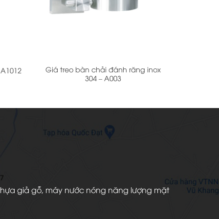
+
Giá treo bàn chải đánh răng inox
 A1012
304 – A003
àn nhựa giả gỗ, máy nước nóng năng lượng mặt