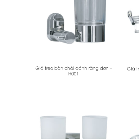
+
+
Giá treo bàn chải đánh răng đơn –
Giá t
H001