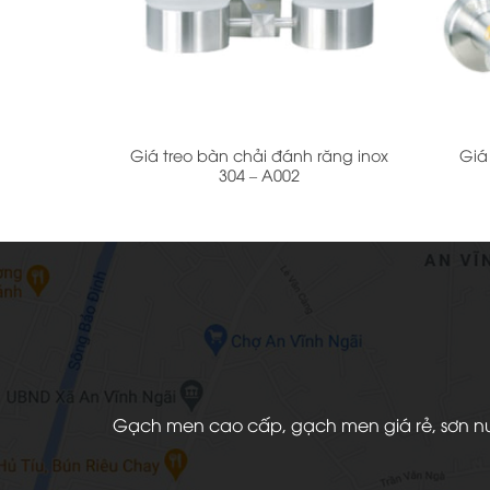
+
+
Giá treo bàn chải đánh răng inox
Giá
304 – A002
Gạch men cao cấp, gạch men giá rẻ, sơn nước