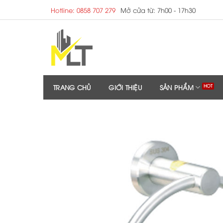
Skip
Hotline: 0858 707 279
Mở cửa từ: 7h00 - 17h30
to
content
TRANG CHỦ
GIỚI THIỆU
SẢN PHẨM