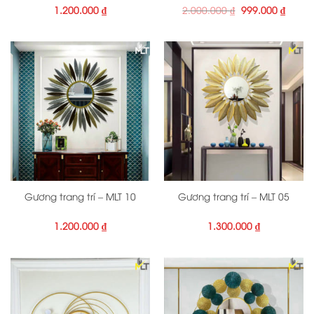
Giá
Giá
1.200.000
₫
2.000.000
₫
999.000
₫
gốc
hiện
là:
tại
2.000.000 ₫.
là:
999.00
Gương trang trí – MLT 10
Gương trang trí – MLT 05
1.200.000
₫
1.300.000
₫