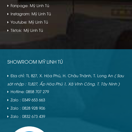
Fanpage: Mỹ Linh Tú
Instagram: Mỹ Linh Tú
Youtube: Mỹ Linh Tú
Tiktok: Mỹ Linh Tú
SHOWROOM MỸ LINH TÚ
Địa chỉ: TL 827, X. Hòa Phú, H. Châu Thành, T. Long An
( Sau
sát nhập : TL827, Ấp Hòa Phú 1, Xã Vĩnh Công, T. Tây Ninh )
Hotline: 0858 707 279
Zalo : 0349 653 663
Zalo : 0828 928 906
Zalo : 0832 673 439