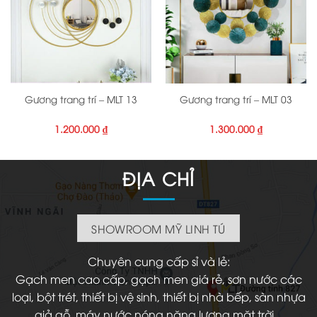
Gương trang trí – MLT 13
Gương trang trí – MLT 03
1.200.000
₫
1.300.000
₫
ĐỊA CHỈ
SHOWROOM MỸ LINH TÚ
Chuyên cung cấp sỉ và lẻ:
Gạch men cao cấp, gạch men giá rẻ, sơn nước các
loại, bột trét, thiết bị vệ sinh, thiết bị nhà bếp, sàn nhựa
giả gỗ, máy nước nóng năng lượng mặt trời...