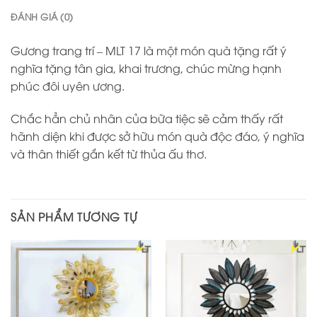
ĐÁNH GIÁ (0)
Gương trang trí – MLT 17 là một món quà tặng rất ý
nghĩa tặng tân gia, khai trương, chúc mừng hạnh
phúc đôi uyên ương.
Chắc hẳn chủ nhân của bữa tiệc sẽ cảm thấy rất
hãnh diện khi được sở hữu món quà độc đáo, ý nghĩa
và thân thiết gắn kết từ thủa ấu thơ.
SẢN PHẨM TƯƠNG TỰ