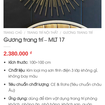
TRANG CHỦ
/
TRANG TRÍ NỘI THẤT
/
GƯƠNG TRANG TRÍ
Gương trang trí – MLT 17
2.380.000
₫
Kích thước
: 100×100 cm
Chất liệu
: Kim loại mạ sơn tĩnh điện 3 lớp không gỉ,
không bay màu
Tiêu chuẩn chất lượng
: CE & Rohs (Tiêu chuẩn châu
Âu)
Ứng dụng:
dùng để làm vật dụng trang trí phòng
khách, phòng ăn, nhà hàng, khách sạn, quán