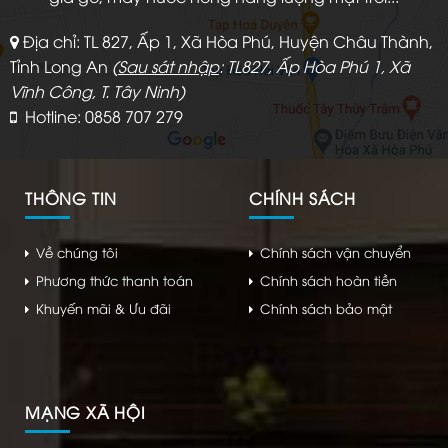
Địa chỉ: TL 827, Ấp 1, Xã Hòa Phú, Huyện Châu Thành,
Tỉnh Long An
(
Sau sát nhập
: TL827, Ấp Hòa Phú 1, Xã
Vĩnh Công, T. Tây Ninh)
Hotline: 0858 707 279
THÔNG TIN
CHÍNH SÁCH
Về chúng tôi
Chính sách vận chuyển
Phương thức thanh toán
Chính sách hoàn tiền
Khuyến mãi & Ưu đãi
Chính sách bảo mật
MẠNG XÃ HỘI