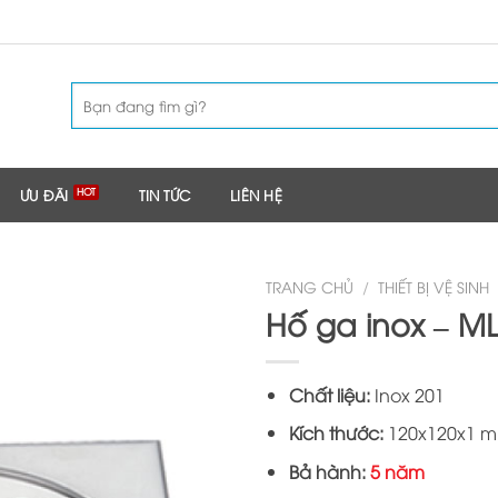
Tìm
kiếm:
ƯU ĐÃI
TIN TỨC
LIÊN HỆ
TRANG CHỦ
/
THIẾT BỊ VỆ SINH
Hố ga inox – ML
Chất liệu:
Inox 201
Kích thước:
120x120x1 
Bả hành:
5 năm