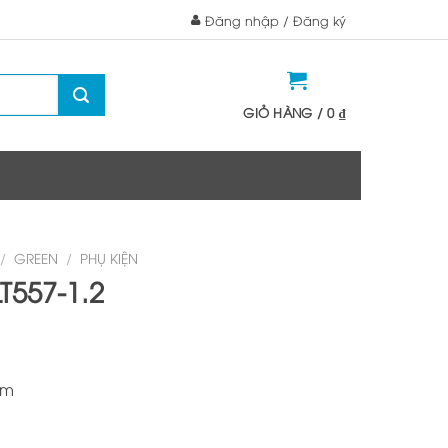
Đăng nhập / Đăng ký
GIỎ HÀNG /
0
₫
/
GREEN
/
PHỤ KIỆN
T557-1.2
mm