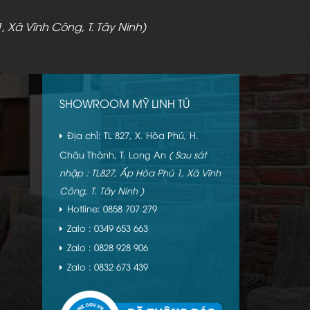
, Xã Vĩnh Công, T. Tây Ninh)
SHOWROOM MỸ LINH TÚ
Địa chỉ: TL 827, X. Hòa Phú, H.
Châu Thành, T. Long An
( Sau sát
nhập : TL827, Ấp Hòa Phú 1, Xã Vĩnh
Công, T. Tây Ninh )
Hotline: 0858 707 279
Zalo : 0349 653 663
Zalo : 0828 928 906
Zalo : 0832 673 439