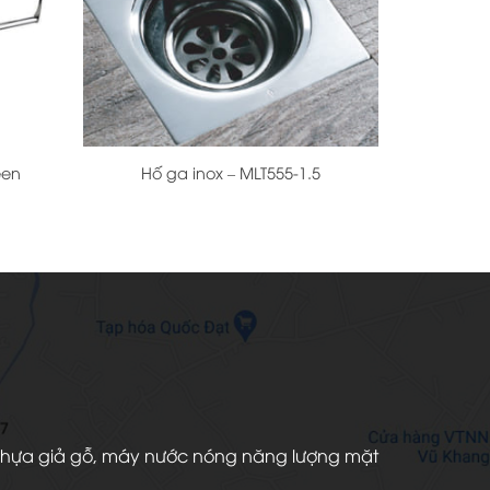
+
een
Hố ga inox – MLT555-1.5
iá
iện
i
:
29.000 ₫.
àn nhựa giả gỗ, máy nước nóng năng lượng mặt