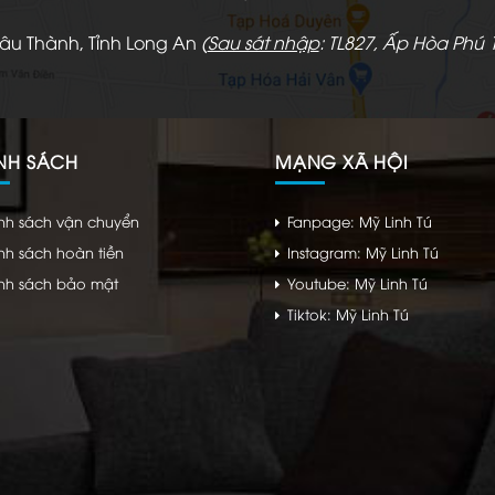
hâu Thành, Tỉnh Long An
(
Sau sát nhập
: TL827, Ấp Hòa Phú 1
NH SÁCH
MẠNG XÃ HỘI
nh sách vận chuyển
Fanpage: Mỹ Linh Tú
nh sách hoàn tiền
Instagram: Mỹ Linh Tú
nh sách bảo mật
Youtube: Mỹ Linh Tú
Tiktok: Mỹ Linh Tú