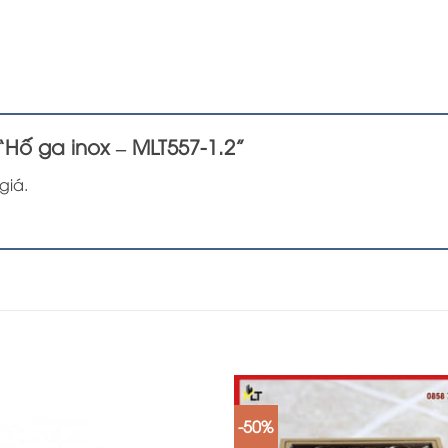
“Hố ga inox – MLT557-1.2”
giá.
-50%