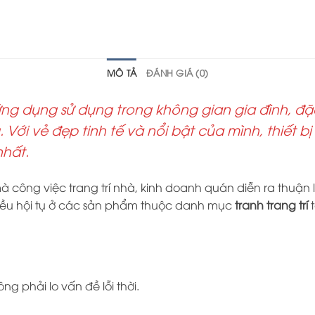
MÔ TẢ
ĐÁNH GIÁ (0)
ứng dụng sử dụng trong không gian gia đình, đ
 Với vẻ đẹp tinh tế và nổi bật của mình, thiết b
nhất.
ông việc trang trí nhà, kinh doanh quán diễn ra thuận lợi 
y đều hội tụ ở các sản phẩm thuộc danh mục
tranh trang trí
 phải lo vấn đề lỗi thời.