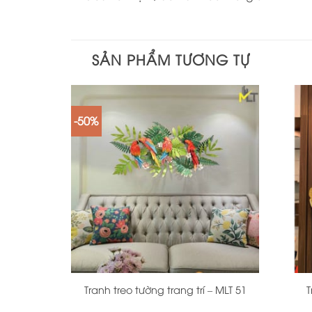
SẢN PHẨM TƯƠNG TỰ
-50%
+
+
Tranh treo tường trang trí – MLT 51
T