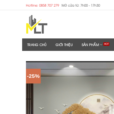
Skip
Hotline: 0858 707 279
Mở cửa từ: 7h00 - 17h30
to
content
TRANG CHỦ
GIỚI THIỆU
SẢN PHẨM
-25%