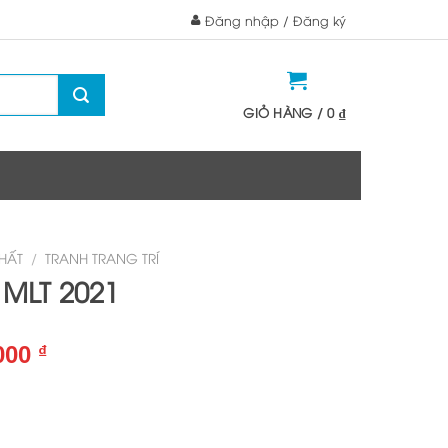
Đăng nhập / Đăng ký
GIỎ HÀNG /
0
₫
THẤT
/
TRANH TRANG TRÍ
– MLT 2021
Giá
.000
₫
hiện
tại
000 ₫.
là: