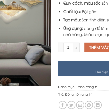
Quy cách, màu sắc
sản 
Chất liệu:
Bột gốm
Tạo màu:
Sơn tĩnh điện
Ứng dụng:
dùng để làm 
nhà hàng, khách sạn, qu
Số lượng
THÊM VÀ
Gọi điện
Danh mục:
Tranh trang trí
Thẻ:
Đồng hồ trang trí