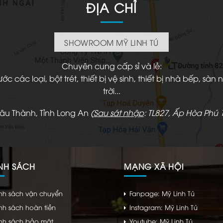
ĐỊA CHỈ
SHOWROOM MỸ LINH TÚ
Chuyên cung cấp sỉ và lẻ:
 các loại, bột trét, thiết bị vệ sinh, thiết bị nhà bếp, s
trời...
hâu Thành, Tỉnh Long An
(
Sau sát nhập
: TL827, Ấp Hòa Phú 1
NH SÁCH
MẠNG XÃ HỘI
nh sách vận chuyển
Fanpage: Mỹ Linh Tú
nh sách hoàn tiền
Instagram: Mỹ Linh Tú
nh sách bảo mật
Youtube: Mỹ Linh Tú