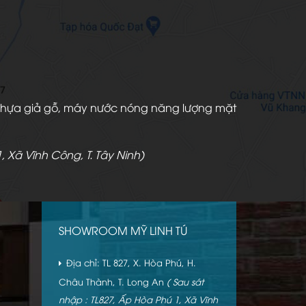
àn nhựa giả gỗ, máy nước nóng năng lượng mặt
, Xã Vĩnh Công, T. Tây Ninh)
SHOWROOM MỸ LINH TÚ
Địa chỉ: TL 827, X. Hòa Phú, H.
Châu Thành, T. Long An
( Sau sát
nhập : TL827, Ấp Hòa Phú 1, Xã Vĩnh