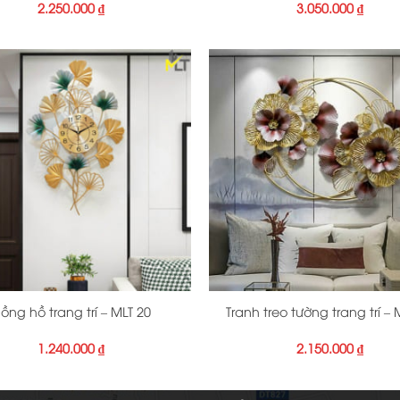
2.250.000
₫
3.050.000
₫
+
ồng hồ trang trí – MLT 20
Tranh treo tường trang trí – 
1.240.000
₫
2.150.000
₫