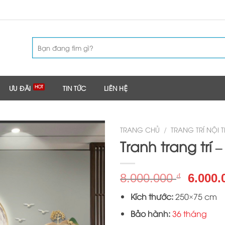
Tìm
kiếm:
ƯU ĐÃI
TIN TỨC
LIÊN HỆ
TRANG CHỦ
/
TRANG TRÍ NỘI 
Tranh trang trí 
Giá
8.000.000
6.000
₫
gốc
Kích thước:
250×75 cm
là:
8.000.
Bảo hành:
36 tháng