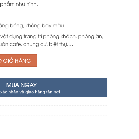
6.000.000 ₫.
phẩm như hình.
,sáng bóng, không bay màu.
vật dụng trang trí phòng khách, phòng ăn,
án cafe, chung cư, biệt thự,…
O GIỎ HÀNG
MUA NGAY
 xác nhận và giao hàng tận nơi