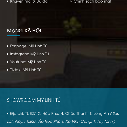
Khuyến mãi & Ưu đãi
Chính sách bảo mật
MẠNG XÃ HỘI
Fanpage: Mỹ Linh Tú
Instagram: Mỹ Linh Tú
Youtube: Mỹ Linh Tú
Tiktok: Mỹ Linh Tú
SHOWROOM MỸ LINH TÚ
Địa chỉ: TL 827, X. Hòa Phú, H. Châu Thành, T. Long An
( Sau
sát nhập : TL827, Ấp Hòa Phú 1, Xã Vĩnh Công, T. Tây Ninh )