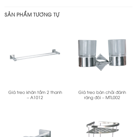
SẢN PHẨM TƯƠNG TỰ
Giá treo khăn tắm 2 thanh
Giá treo bàn chải đánh
– A1012
răng đôi – MTL002