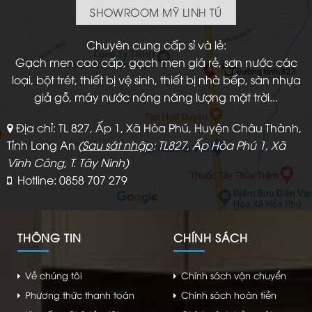
SHOWROOM MỸ LINH TÚ
Chuyên cung cấp sỉ và lẻ:
Gạch men cao cấp, gạch men giá rẻ, sơn nước các
loại, bột trét, thiết bị vệ sinh, thiết bị nhà bếp, sàn nhựa
giả gỗ, máy nước nóng năng lượng mặt trời...
Địa chỉ: TL 827, Ấp 1, Xã Hòa Phú, Huyện Châu Thành,
Tỉnh Long An
(
Sau sát nhập
: TL827, Ấp Hòa Phú 1, Xã
Vĩnh Công, T. Tây Ninh)
Hotline: 0858 707 279
THÔNG TIN
CHÍNH SÁCH
Về chúng tôi
Chính sách vận chuyển
Phương thức thanh toán
Chính sách hoàn tiền