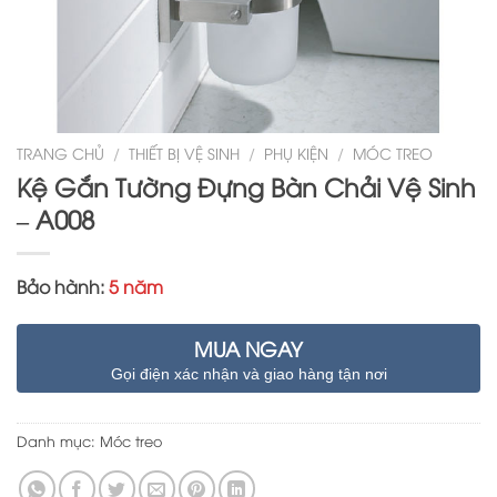
TRANG CHỦ
/
THIẾT BỊ VỆ SINH
/
PHỤ KIỆN
/
MÓC TREO
Kệ Gắn Tường Đựng Bàn Chải Vệ Sinh
– A008
Bảo hành:
5 năm
MUA NGAY
Gọi điện xác nhận và giao hàng tận nơi
Danh mục:
Móc treo