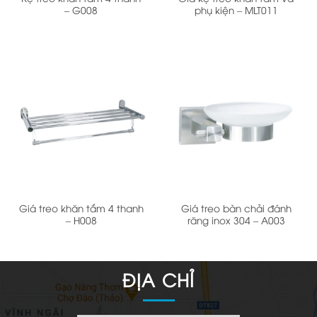
– G008
phụ kiện – MLT011
Giá treo khăn tắm 4 thanh
Giá treo bàn chải đánh
– H008
răng inox 304 – A003
ĐỊA CHỈ